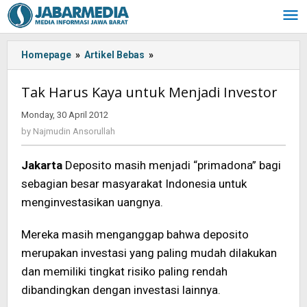
Skip
to
content
Homepage
»
Artikel Bebas
»
<!-
-:IN-
-
Tak Harus Kaya untuk Menjadi Investor
>Tak
Harus
Monday, 30 April 2012
by
Kaya
Najmudin
by
Najmudin Ansorullah
Ansorullah
untuk
Menjadi
Jakarta
Deposito masih menjadi “primadona” bagi
Investor<!-
sebagian besar masyarakat Indonesia untuk
-:-
-
menginvestasikan uangnya.
>
Mereka masih menganggap bahwa deposito
merupakan investasi yang paling mudah dilakukan
dan memiliki tingkat risiko paling rendah
dibandingkan dengan investasi lainnya.