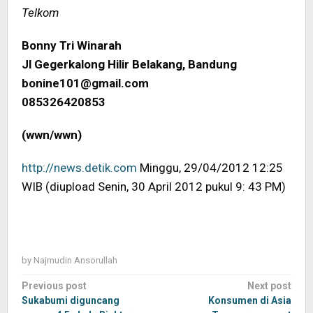
Telkom
Bonny Tri Winarah
Jl Gegerkalong Hilir Belakang, Bandung
bonine101@gmail.com
085326420853
(wwn/wwn)
http://news.detik.com
Minggu, 29/04/2012 12:25
WIB (diupload Senin, 30 April 2012 pukul 9: 43 PM)
by
Najmudin Ansorullah
Post
Previous post
Next post
navigation
Sukabumi diguncang
Konsumen di Asia