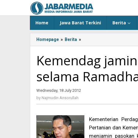
Skip
to
content
Home
Jawa Barat Terkini
Berita
Homepage
»
Berita
»
<!-
-:IN-
-
Kemendag jamin
>Kemendag
jamin
selama Ramadh
bahan
pokok
cukup
Wednesday, 18 July 2012
by
selama
Najmudin
Ramadhan<!-
by
Najmudin Ansorullah
Ansorullah
-:-
-
>
Kementerian Perdag
Pertanian dan Kemen
menjamin pasokan 