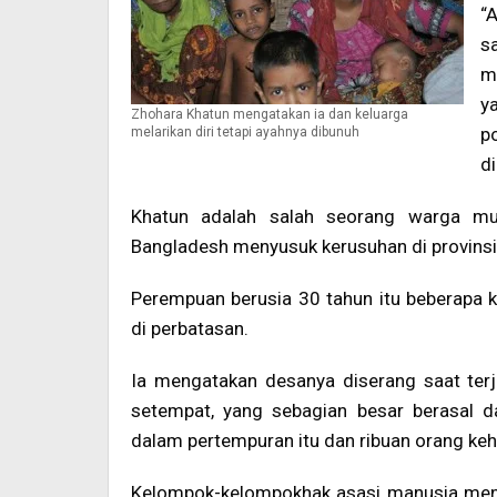
“
s
m
y
Zhohara Khatun mengatakan ia dan keluarga
p
melarikan diri tetapi ayahnya dibunuh
d
Khatun adalah salah seorang warga mu
Bangladesh menyusuk kerusuhan di provinsi 
Perempuan berusia 30 tahun itu beberapa k
di perbatasan.
Ia mengatakan desanya diserang saat ter
setempat, yang sebagian besar berasal d
dalam pertempuran itu dan ribuan orang keh
Kelompok-kelompokhak asasi manusia me