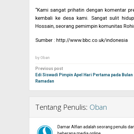
“Kami sangat prihatin dengan komentar pr
kembali ke desa kami. Sangat sulit hidu
Hossain, seorang pemimpin komunitas Rohin
Sumber : http://www.bbc.co.uk/indonesia
by
Oban
Post
Previous post
navigation
Edi Siswadi Pimpin Apel Hari Pertama pada Bulan
Ramadan
Tentang Penulis:
Oban
Damar Alfian adalah seorang penulis dan 
beberapa media online.