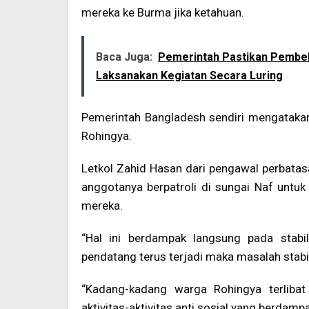
mereka ke Burma jika ketahuan.
Baca Juga:
Pemerintah Pastikan Pembela
Laksanakan Kegiatan Secara Luring
Pemerintah Bangladesh sendiri mengataka
Rohingya.
Letkol Zahid Hasan dari pengawal perbat
anggotanya berpatroli di sungai Naf unt
mereka.
“Hal ini berdampak langsung pada stabi
pendatang terus terjadi maka masalah stabili
“Kadang-kadang warga Rohingya terliba
aktivitas-aktivitas anti sosial yang berdampak