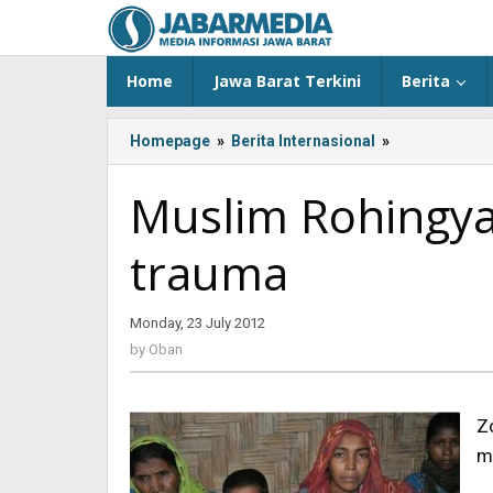
Skip
to
content
Home
Jawa Barat Terkini
Berita
Homepage
»
Berita Internasional
»
<!-
-:IN-
-
Muslim Rohingya
>Muslim
Rohingya
trauma
masih
menderita
trauma<!-
Monday, 23 July 2012
by
-:-
Oban
-
by
Oban
>
Z
m