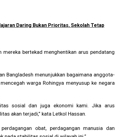
jaran Daring Bukan Prioritas, Sekolah Tetap
n mereka bertekad menghentikan arus pendatang
asan Bangladesh menunjukkan bagaimana anggota-
uk mencegah warga Rohingya menyusup ke negara
litas sosial dan juga ekonomi kami. Jika arus
tas akan terjadi,” kata Letkol Hassan.
t perdagangan obat, perdagangan manusia dan
 pada stabilitas sosial di wilayah ini.”