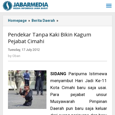
Skip
to
content
Homepage
»
Berita Daerah
»
<!-
-:IN-
-
Pendekar Tanpa Kaki Bikin Kagum
>Pendekar
Pejabat Cimahi
Tanpa
Kaki
Tuesday, 17 July 2012
by
Bikin
Oban
by
Oban
Kagum
Pejabat
Cimahi<!-
SIDANG
Paripurna Istimewa
-:-
-
menyambut Hari Jadi Ke-11
>
Kota Cimahi baru saja usai.
Para pejabat unsur
Musyawarah Pimpinan
Daerah pun baru saja keluar