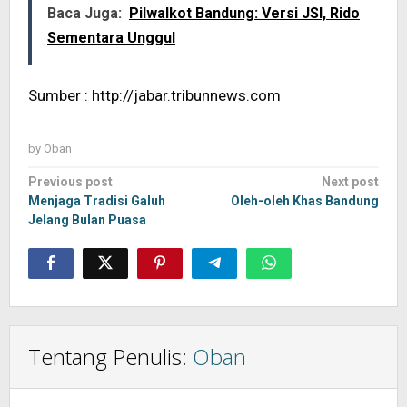
Baca Juga:
Pilwalkot Bandung: Versi JSI, Rido
Sementara Unggul
Sumber : http://jabar.tribunnews.com
by
Oban
Post
Previous post
Next post
navigation
Menjaga Tradisi Galuh
Oleh-oleh Khas Bandung
Jelang Bulan Puasa
Tentang Penulis:
Oban