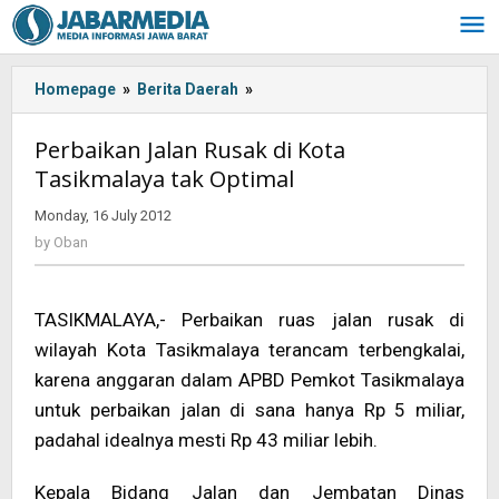
Skip
to
content
Homepage
»
Berita Daerah
»
<!-
-:IN-
-
Perbaikan Jalan Rusak di Kota
>Perbaikan
Tasikmalaya tak Optimal
Jalan
Rusak
Monday, 16 July 2012
by
di
Oban
by
Oban
Kota
Tasikmalaya
tak
TASIKMALAYA,- Perbaikan ruas jalan rusak di
Optimal<!-
-:-
wilayah Kota Tasikmalaya terancam terbengkalai,
-
karena anggaran dalam APBD Pemkot Tasikmalaya
>
untuk perbaikan jalan di sana hanya Rp 5 miliar,
padahal idealnya mesti Rp 43 miliar lebih.
Kepala Bidang Jalan dan Jembatan Dinas