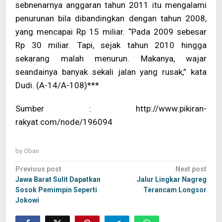
sebnenarnya anggaran tahun 2011 itu mengalami
penurunan bila dibandingkan dengan tahun 2008,
yang mencapai Rp 15 miliar. “Pada 2009 sebesar
Rp 30 miliar. Tapi, sejak tahun 2010 hingga
sekarang malah menurun. Makanya, wajar
seandainya banyak sekali jalan yang rusak,” kata
Dudi. (A-14/A-108)***
Sumber : http://www.pikiran-
rakyat.com/node/196094
by
Oban
Post
Previous post
Next post
navigation
Jawa Barat Sulit Dapatkan
Jalur Lingkar Nagreg
Sosok Pemimpin Seperti
Terancam Longsor
Jokowi