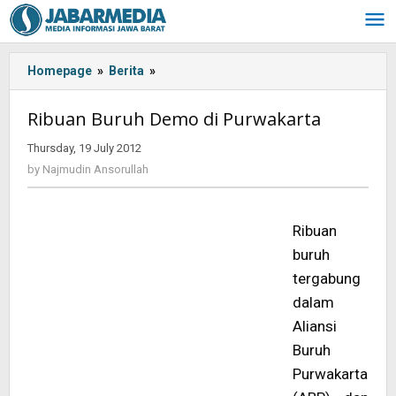
Skip
to
content
Homepage
»
Berita
»
<!-
-:IN-
-
Ribuan Buruh Demo di Purwakarta
>Ribuan
Buruh
Thursday, 19 July 2012
by
Demo
Najmudin
by
Najmudin Ansorullah
Ansorullah
di
Purwakarta<!-
-:-
Ribuan
-
buruh
>
tergabung
dalam
Aliansi
Buruh
Purwakarta