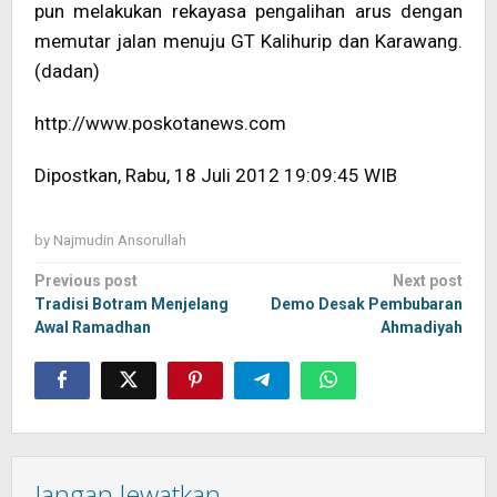
pun melakukan rekayasa pengalihan arus dengan
memutar jalan menuju GT Kalihurip dan Karawang.
(dadan)
http://www.poskotanews.com
Dipostkan, Rabu, 18 Juli 2012 19:09:45 WIB
by
Najmudin Ansorullah
Post
Previous post
Next post
navigation
Tradisi Botram Menjelang
Demo Desak Pembubaran
Awal Ramadhan
Ahmadiyah
Jangan lewatkan