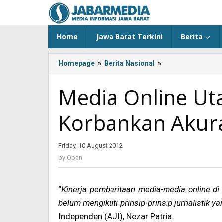
Skip
to
content
Home
Jawa Barat Terkini
Berita
Homepage
»
Berita Nasional
»
Media
Online
Utamakan
Media Online U
Kecepatan
dan
Korbankan Akura
Korbankan
Akurasi
Friday, 10 August 2012
by
Oban
by
Oban
“
Kinerja pemberitaan media-media online di
belum mengikuti prinsip-prinsip jurnalistik y
Independen (AJI), Nezar Patria.