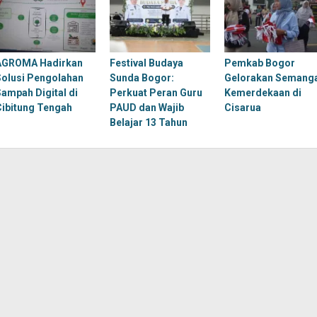
AGROMA Hadirkan
Festival Budaya
Pemkab Bogor
Solusi Pengolahan
Sunda Bogor:
Gelorakan Semang
Sampah Digital di
Perkuat Peran Guru
Kemerdekaan di
Cibitung Tengah
PAUD dan Wajib
Cisarua
Belajar 13 Tahun