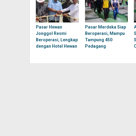
Pasar Hewan
Pasar Merdeka Siap
Jonggol Resmi
Beroperasi, Mampu
Beroperasi, Lengkap
Tampung 450
dengan Hotel Hewan
Pedagang