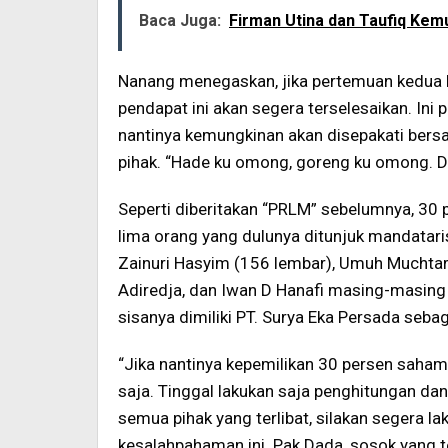
Baca Juga:
Firman Utina dan Taufiq Kem
Nanang menegaskan, jika pertemuan kedua b
pendapat ini akan segera terselesaikan. Ini
nantinya kemungkinan akan disepakati bersa
pihak. “Hade ku omong, goreng ku omong. D
Seperti diberitakan “PRLM” sebelumnya, 30 p
lima orang yang dulunya ditunjuk mandatari
Zainuri Hasyim (156 lembar), Umuh Muchtar
Adiredja, dan Iwan D Hanafi masing-masing
sisanya dimiliki PT. Surya Eka Persada se
“Jika nantinya kepemilikan 30 persen saham
saja. Tinggal lakukan saja penghitungan d
semua pihak yang terlibat, silakan segera
kesalahpahaman ini. Pak Dada, sosok yang t