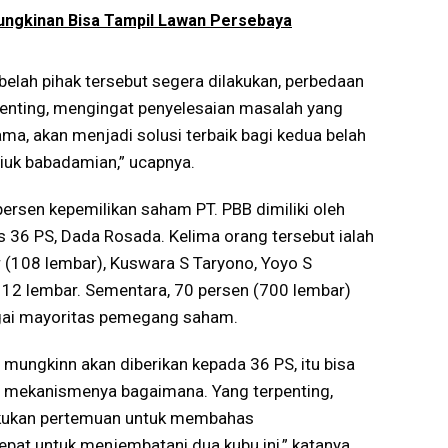
ungkinan Bisa Tampil Lawan Persebaya
elah pihak tersebut segera dilakukan, perbedaan
 penting, mengingat penyelesaian masalah yang
ma, akan menjadi solusi terbaik bagi kedua belah
iuk babadamian,” ucapnya.
ersen kepemilikan saham PT. PBB dimiliki oleh
s 36 PS, Dada Rosada. Kelima orang tersebut ialah
 (108 lembar), Kuswara S Taryono, Yoyo S
 12 lembar. Sementara, 70 persen (700 lembar)
bagai mayoritas pemegang saham.
 mungkinn akan diberikan kepada 36 PS, itu bisa
an mekanismenya bagaimana. Yang terpenting,
 lakukan pertemuan untuk membahas
epat untuk menjembatani dua kubu ini,” katanya.