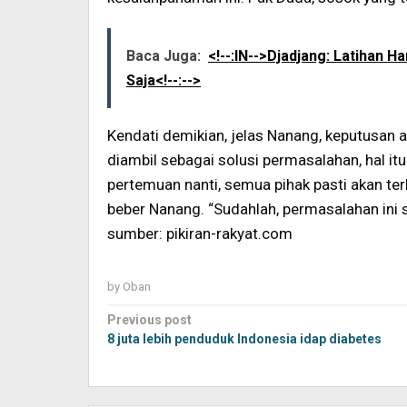
Baca Juga:
<!--:IN-->Djadjang: Latihan H
Saja<!--:-->
Kendati demikian, jelas Nanang, keputusan 
diambil sebagai solusi permasalahan, hal i
pertemuan nanti, semua pihak pasti akan te
beber Nanang. “Sudahlah, permasalahan ini s
sumber: pikiran-rakyat.com
by
Oban
Post
Previous post
navigation
8 juta lebih penduduk Indonesia idap diabetes