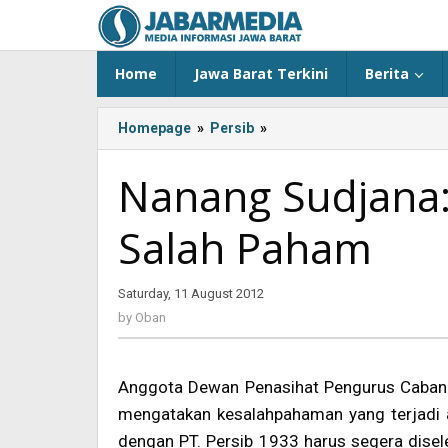
Skip
to
content
Home
Jawa Barat Terkini
Berita
Homepage
»
Persib
»
<!-
-:IN-
-
Nanang Sudjana:
>Nanang
Sudjana:
Salah Paham
PBB
dan
Persib
Saturday, 11 August 2012
by
1933
Oban
Salah
by
Oban
Paham<!-
-:-
-
Anggota Dewan Penasihat Pengurus Caban
>
mengatakan kesalahpahaman yang terjadi a
dengan PT. Persib 1933 harus segera dise