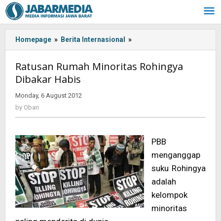
Skip
to
content
Homepage
»
Berita Internasional
»
<!-
-:IN-
-
Ratusan Rumah Minoritas Rohingya
>Ratusan
Dibakar Habis
Rumah
Minoritas
Monday, 6 August 2012
by
Rohingya
Oban
by
Oban
Dibakar
Habis<!-
-:-
PBB
-
>
menganggap
suku Rohingya
adalah
kelompok
minoritas