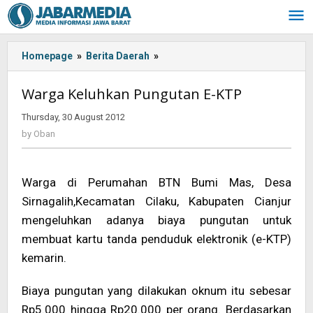
Skip
to
content
Homepage
»
Berita Daerah
»
<!-
-:IN-
-
Warga Keluhkan Pungutan E-KTP
>Warga
Keluhkan
Thursday, 30 August 2012
by
Pungutan
Oban
by
Oban
E-
KTP
<!-
Warga di Perumahan BTN Bumi Mas, Desa
-:-
Sirnagalih,Kecamatan Cilaku, Kabupaten Cianjur
-
>
mengeluhkan adanya biaya pungutan untuk
membuat kartu tanda penduduk elektronik (e-KTP)
kemarin.
Biaya pungutan yang dilakukan oknum itu sebesar
Rp5.000 hingga Rp20.000 per orang. Berdasarkan