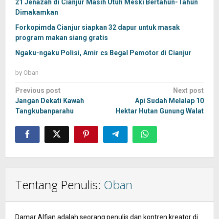
21 Jenazah di Cianjur Masih Utuh Meski Bertahun-Tahun
Dimakamkan
Forkopimda Cianjur siapkan 32 dapur untuk masak
program makan siang gratis
Ngaku-ngaku Polisi, Amir cs Begal Pemotor di Cianjur
by
Oban
Post
Previous post
Next post
navigation
Jangan Dekati Kawah
Api Sudah Melalap 10
Tangkubanparahu
Hektar Hutan Gunung Walat
Tentang Penulis:
Oban
Damar Alfian adalah seorang penulis dan kontren kreator di