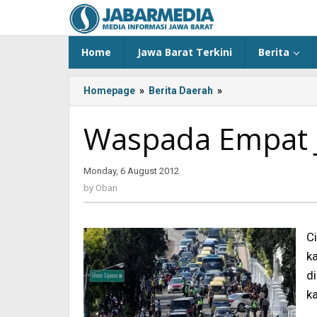
Skip
to
content
Home
Jawa Barat Terkini
Berita
Homepage
»
Berita Daerah
»
<!-
-:IN-
-
Waspada Empat Ja
>Waspada
Empat
Jalur
Monday, 6 August 2012
by
Maut
Oban
by
Oban
Cianjur
Ini<!-
-:-
C
-
>
k
d
ka