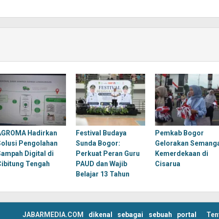
AGROMA Hadirkan
Festival Budaya
Pemkab Bogor
Solusi Pengolahan
Sunda Bogor:
Gelorakan Semang
Sampah Digital di
Perkuat Peran Guru
Kemerdekaan di
Cibitung Tengah
PAUD dan Wajib
Cisarua
Belajar 13 Tahun
JABARMEDIA.COM
dikenal sebagai sebuah portal
Ten