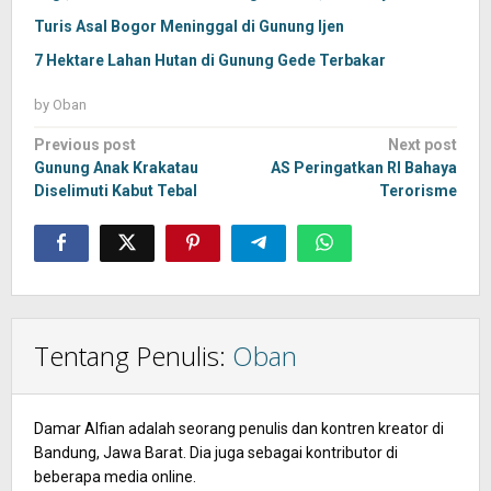
Turis Asal Bogor Meninggal di Gunung Ijen
7 Hektare Lahan Hutan di Gunung Gede Terbakar
by
Oban
Post
Previous post
Next post
navigation
Gunung Anak Krakatau
AS Peringatkan RI Bahaya
Diselimuti Kabut Tebal
Terorisme
Tentang Penulis:
Oban
Damar Alfian adalah seorang penulis dan kontren kreator di
Bandung, Jawa Barat. Dia juga sebagai kontributor di
beberapa media online.