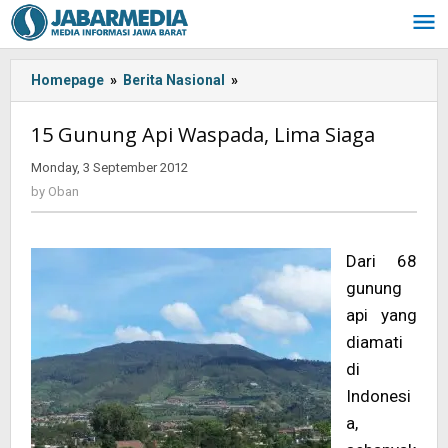
Skip
to
content
Homepage
»
Berita Nasional
»
<!-
-:IN-
-
15 Gunung Api Waspada, Lima Siaga
>15
Gunung
Monday, 3 September 2012
by
Api
Oban
by
Oban
Waspada,
Lima
Siaga<!-
Dari 68
-:-
gunung
-
>
api yang
diamati
di
Indonesi
a,