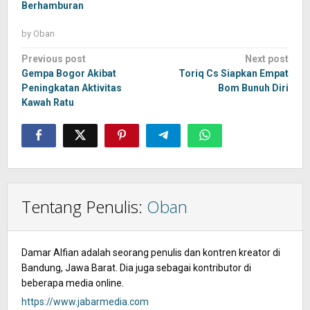
Berhamburan
by
Oban
Post
Previous post
Next post
navigation
Gempa Bogor Akibat
Toriq Cs Siapkan Empat
Peningkatan Aktivitas
Bom Bunuh Diri
Kawah Ratu
Tentang Penulis:
Oban
Damar Alfian adalah seorang penulis dan kontren kreator di
Bandung, Jawa Barat. Dia juga sebagai kontributor di
beberapa media online.
https://www.jabarmedia.com