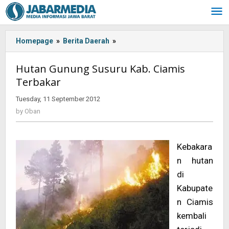
Skip
to
content
Homepage
»
Berita Daerah
»
<!-
-:IN-
-
Hutan Gunung Susuru Kab. Ciamis
>Hutan
Terbakar
Gunung
Susuru
Tuesday, 11 September 2012
by
Kab.
Oban
by
Oban
Ciamis
Terbakar
<!-
Kebakara
-:-
-
n hutan
>
di
Kabupate
n Ciamis
kembali