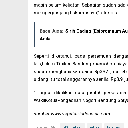
masih belum keliatan. Sebagian sudah ada 
memperpanjang hukumannya,”tutur dia.
Baca Juga:
Sirih Gading (Epipremnum Au
Anda
Seperti diketahui, pada pertemuan deng
lalu,hakim Tipikor Bandung memohon biaya 
sudah menghabiskan dana Rp382 juta lebih
sidang itu total anggarannya senilai Rp3,9 ju
“Tinggal dikalikan saja jumlah perkarade
WakilKetuaPengadilan Negeri Bandung Setya
sumber:www.seputar-indonesia.com
Tagged
500 milyar
jabar
korupsi