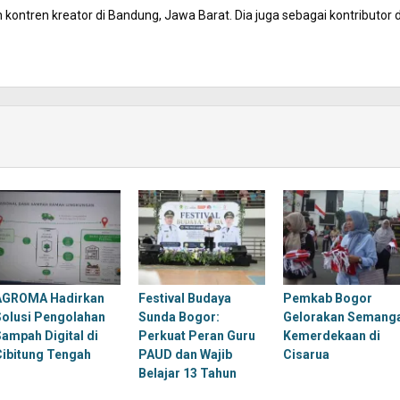
kontren kreator di Bandung, Jawa Barat. Dia juga sebagai kontributor d
AGROMA Hadirkan
Festival Budaya
Pemkab Bogor
Solusi Pengolahan
Sunda Bogor:
Gelorakan Semang
Sampah Digital di
Perkuat Peran Guru
Kemerdekaan di
Cibitung Tengah
PAUD dan Wajib
Cisarua
Belajar 13 Tahun