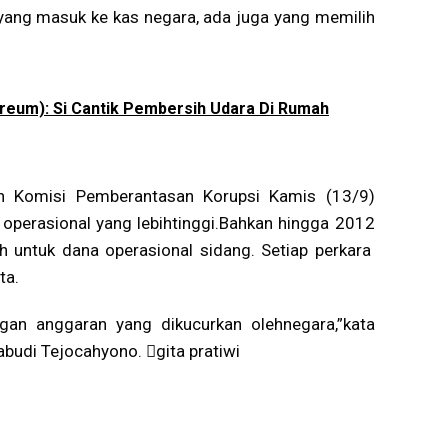
yang masuk ke kas negara, ada juga yang memilih
reum): Si Cantik Pembersih Udara Di Rumah
an Komisi Pemberantasan Korupsi Kamis (13/9)
operasional yang lebihtinggi.Bahkan hingga 2012
 untuk dana operasional sidang. Setiap perkara
ta.
ngan anggaran yang dikucurkan olehnegara,”kata
budi Tejocahyono. gita pratiwi