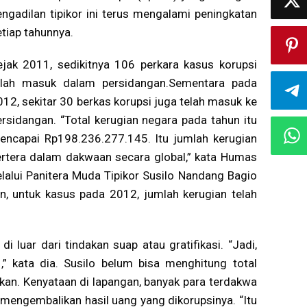
engadilan tipikor ini terus mengalami peningkatan
etiap tahunnya.
ejak 2011, sedikitnya 106 perkara kasus korupsi
elah masuk dalam persidangan.Sementara pada
012, sekitar 30 berkas korupsi juga telah masuk ke
ersidangan. “Total kerugian negara pada tahun itu
encapai Rp198.236.277.145. Itu jumlah kerugian
ertera dalam dakwaan secara global,” kata Humas
alui Panitera Muda Tipikor Susilo Nandang Bagio
, untuk kasus pada 2012, jumlah kerugian telah
i luar dari tindakan suap atau gratifikasi. “Jadi,
” kata dia. Susilo belum bisa menghitung total
hkan. Kenyataan di lapangan, banyak para terdakwa
ngembalikan hasil uang yang dikorupsinya. “Itu