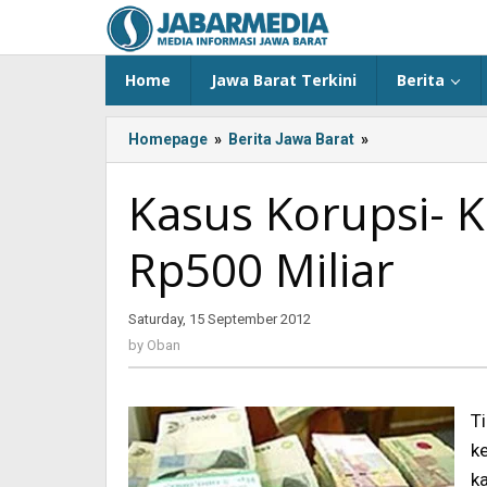
Skip
to
content
Home
Jawa Barat Terkini
Berita
Homepage
»
Berita Jawa Barat
»
<!-
-:IN-
-
Kasus Korupsi- K
>Kasus
Korupsi-
Rp500 Miliar
Kerugian
di
Jabar
Saturday, 15 September 2012
by
Capai
Oban
Rp500
by
Oban
Miliar<!-
-:-
-
T
>
k
ka