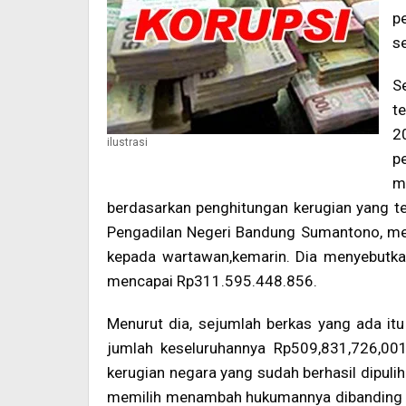
p
s
S
t
2
ilustrasi
p
m
berdasarkan penghitungan kerugian yang t
Pengadilan Negeri Bandung Sumantono, mel
kepada wartawan,kemarin. Dia menyebutkan
mencapai Rp311.595.448.856.
Menurut dia, sejumlah berkas yang ada itu d
jumlah keseluruhannya Rp509,831,726,001,
kerugian negara yang sudah berhasil dipuli
memilih menambah hukumannya dibanding me