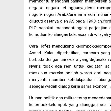
membantu mendanai bahkan mempersenjatai
negara- negara tetangganya,demi memper
negeri- negeri Arab.Cara ini makin menari
dilucuti asetnya oleh AS pada 1990-an,Yor
PLO sepakat menandatangani perjanjian d
kemudian kehilangan kekuasaan di wilayah y
Cara Hafez mendukung kelompokkelompok mil
Assad. Kalau diperhatikan, caracara yan
berbeda dengan cara-cara yang digunakan o
Nyaris tidak ada rem untuk kegiatan sa
meskipun mereka adalah warga dari negar
menyentuh sumber ketidakpastian hubungan
sebagai wadah dialog kerja sama ekonomi, 
Urusan politik dan militer tetap mengedepan
kelompok-kelompok yang dianggap sealiran 