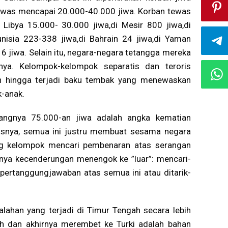
ewas mencapai 20.000-40.000 jiwa. Korban tewas
i Libya 15.000- 30.000 jiwa,di Mesir 800 jiwa,di
unisia 223-338 jiwa,di Bahrain 24 jiwa,di Yaman
jiwa. Selain itu, negara-negara tetangga mereka
nya. Kelompok-kelompok separatis dan teroris
 hingga terjadi baku tembak yang menewaskan
k-anak.
hilangnya 75.000-an jiwa adalah angka kematian
onisnya, semua ini justru membuat sesama negara
ng kelompok mencari pembenaran atas serangan
nya kecenderungan menengok ke ”luar”: mencari-
 pertanggungjawaban atas semua ini atau ditarik-
lahan yang terjadi di Timur Tengah secara lebih
iah dan akhirnya merembet ke Turki adalah bahan