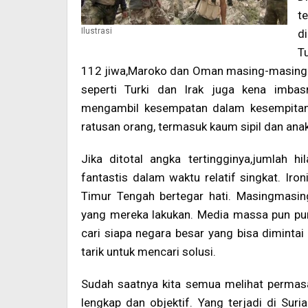
t
Ilustrasi
d
T
112 jiwa,Maroko dan Oman masing-masing 6 
seperti Turki dan Irak juga kena imbas
mengambil kesempatan dalam kesempitan
ratusan orang, termasuk kaum sipil dan ana
Jika ditotal angka tertingginya,jumlah 
fantastis dalam waktu relatif singkat. Ir
Timur Tengah bertegar hati. Masingmasi
yang mereka lakukan. Media massa pun pu
cari siapa negara besar yang bisa dimintai
tarik untuk mencari solusi.
Sudah saatnya kita semua melihat permasa
lengkap dan objektif. Yang terjadi di Sur