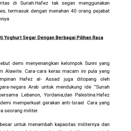
itas di Suriah.Hafez tak segan menggunakan
tes, termasuk dengan menahan 40 orang pejabat
nnya.
i Yoghurt Segar Dengan Berbagai Pilihan Rasa
rsebut demi menyenangkan kelompok Sunni yang
m Alawite. Cara-cara keras macam ini pula yang
impinan Hafez al- Assad juga ditopang oleh
ara-negara Arab untuk mendukung ide ”Suriah
 bersama Lebanon, Yordania,dan Palestina.Hafez
demi memperkuat gerakan anti-Israel. Cara yang
a seorang militer.
esar untuk menambah kapasitas militernya dan