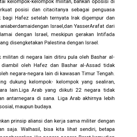
 kelompok-kelompok militan, bahkan oposisi di
kuat posisi dan citacitanya sebagai penguasa
k bagi Hafez setelah ternyata Irak digempur dan
daniaberdamaidengan Israel,dan YasserArafat dari
amai dengan Israel, meskipun gerakan Intifada
ang disengketakan Palestina dengan Israel.
itan di negara lain ditiru pula oleh Bashar al-
g diambil oleh Hafez dan Bashar al-Assad tidak
leh negara-negara lain di kawasan Timur Tengah.
ling dukung kelompok- kelompok yang sealiran,
a lain.Liga Arab yang diikuti 22 negara tidak
 antarnegara di sana. Liga Arab akhirnya lebih
sosial, maupun budaya.
kan prinsip aliansi dan kerja sama militer dengan
saja. Walhasil, bisa kita lihat sendiri, betapa