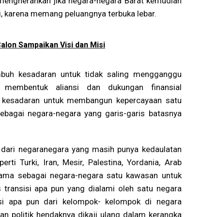
 mengherankan jika negara-negara Barat kemudian
ni, karena memang peluangnya terbuka lebar.
alon Sampaikan Visi dan Misi
buh kesadaran untuk tidak saling mengganggu
an membentuk aliansi dan dukungan finansial
a kesadaran untuk membangun kepercayaan satu
ebagai negara-negara yang garis-garis batasnya
n dari negaranegara yang masih punya kedaulatan
ti Turki, Iran, Mesir, Palestina, Yordania, Arab
sama sebagai negara-negara satu kawasan untuk
ransisi apa pun yang dialami oleh satu negara
asi apa pun dari kelompok- kelompok di negara
 dan politik hendaknya dikaji ulang dalam kerangka