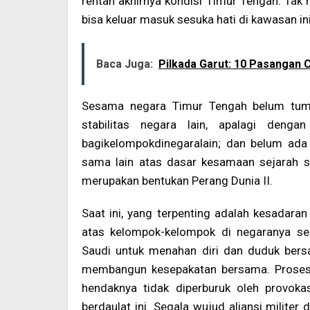
rentan akhirnya kondisi Timur Tengah. Tak
bisa keluar masuk sesuka hati di kawasan i
Baca Juga:
Pilkada Garut: 10 Pasangan C
Sesama negara Timur Tengah belum tum
stabilitas negara lain, apalagi deng
bagikelompokdinegaralain; dan belum ad
sama lain atas dasar kesamaan sejarah s
merupakan bentukan Perang Dunia II.
Saat ini, yang terpenting adalah kesadara
atas kelompok-kelompok di negaranya seper
Saudi untuk menahan diri dan duduk ber
membangun kesepakatan bersama. Proses t
hendaknya tidak diperburuk oleh provok
berdaulat ini. Segala wujud aliansi militer