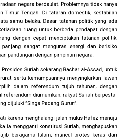
eradaan negara berdaulat. Problemnya tidak hanya
an Timur Tengah. Di tataran domestik, kestabilan
nyata semu belaka. Dasar tatanan politik yang ada
 ketiadaan ruang untuk berbeda pendapat dengan
mang dengan cepat menciptakan tatanan politik,
a panjang sangat menguras energi dan berisiko
ngan pandangan dengan pimpinan negara.
i Presiden Suriah sekarang Bashar al-Assad, untuk
arurat serta kemampuannya menyingkirkan lawan
terpilih dalam referendum tujuh tahunan, dengan
l referendum diumumkan, rakyat Suriah berpesta-
ng dijuluki ”Singa Padang Gurun”.
mati karena menghalangi jalan mulus Hafez menuju
ika ia mengganti konstitusi Suriah, menghapuskan
ajib beragama Islam, muncul protes keras dari