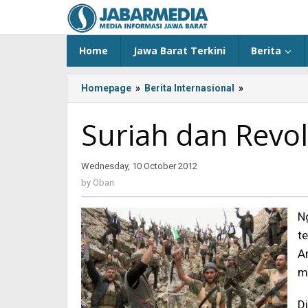
Skip
to
content
Home
Jawa Barat Terkini
Berita
Homepage
»
Berita Internasional
»
Suriah
dan
Revolusi
Suriah dan Revol
Arab
Wednesday, 10 October 2012
by
Oban
by
Oban
N
t
A
m
D