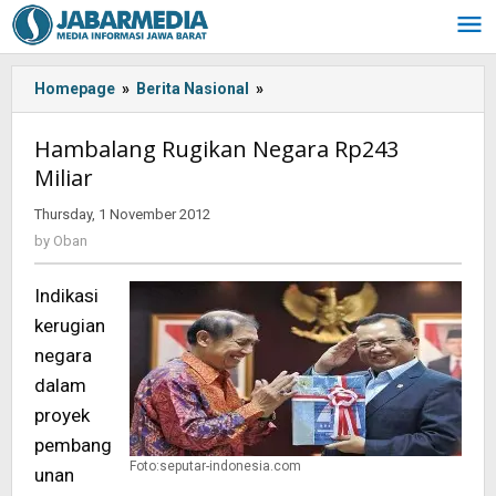
Skip
to
content
Homepage
»
Berita Nasional
»
Hambalang
Rugikan
Negara
Hambalang Rugikan Negara Rp243
Rp243
Miliar
Miliar
Thursday, 1 November 2012
by
Oban
by
Oban
Indikasi
kerugian
negara
dalam
proyek
pembang
Foto:seputar-indonesia.com
unan