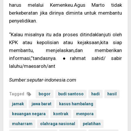
harus melalui Kemenkeu.Agus Marto tidak
berkeberatan jika dirinya diminta untuk membantu
penyelidikan.
“Kalau misalnya itu ada proses ditindaklanjuti oleh
KPK atau kepolisian atau kejaksaan,kita siap
membantu, menjelaskan,dan memberikan
informasi,”tandasnya. ●rahmat sahid/ sabir
laluhu/maesaroh/ant
Sumber:seputar-indonesia.com
Tagged
bogor
budi santoso
hadi
hasil
jamak
jawa barat
kasus hambalang
keuangan negara
kontrak
menpora
muharram
olahraga nasional
pelatihan