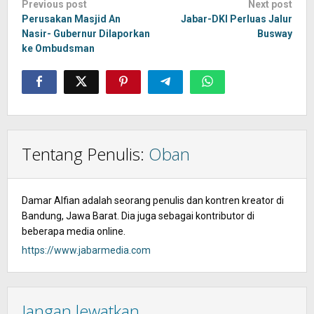
Post
Previous post
Next post
navigation
Perusakan Masjid An
Jabar-DKI Perluas Jalur
Nasir- Gubernur Dilaporkan
Busway
ke Ombudsman
Tentang Penulis:
Oban
Damar Alfian adalah seorang penulis dan kontren kreator di
Bandung, Jawa Barat. Dia juga sebagai kontributor di
beberapa media online.
https://www.jabarmedia.com
Jangan lewatkan