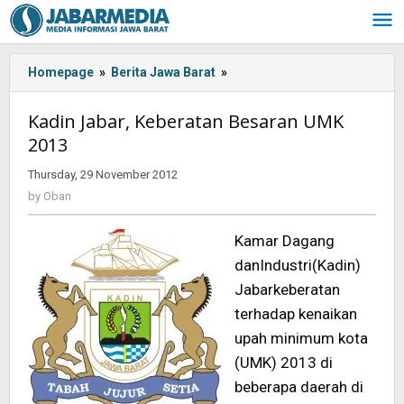
Skip
to
content
Homepage
»
Berita Jawa Barat
»
Kadin
Jabar,
Keberatan
Kadin Jabar, Keberatan Besaran UMK
Besaran
2013
UMK
2013
Thursday, 29 November 2012
by
Oban
by
Oban
Kamar Dagang
danIndustri(Kadin)
Jabarkeberatan
terhadap kenaikan
upah minimum kota
(UMK) 2013 di
beberapa daerah di