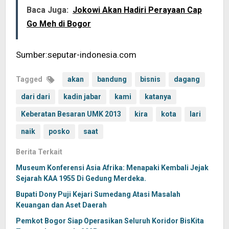
Baca Juga:
Jokowi Akan Hadiri Perayaan Cap
Go Meh di Bogor
Sumber:seputar-indonesia.com
Tagged
akan
bandung
bisnis
dagang
dari dari
kadin jabar
kami
katanya
Keberatan Besaran UMK 2013
kira
kota
lari
naik
posko
saat
Berita Terkait
Museum Konferensi Asia Afrika: Menapaki Kembali Jejak
Sejarah KAA 1955 Di Gedung Merdeka.
Bupati Dony Puji Kejari Sumedang Atasi Masalah
Keuangan dan Aset Daerah
Pemkot Bogor Siap Operasikan Seluruh Koridor BisKita