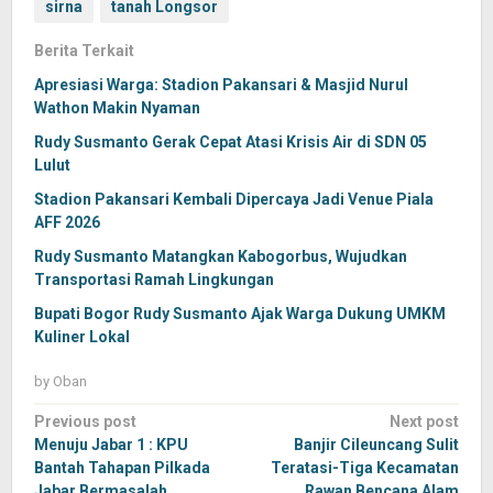
sirna
tanah Longsor
Berita Terkait
Apresiasi Warga: Stadion Pakansari & Masjid Nurul
Wathon Makin Nyaman
Rudy Susmanto Gerak Cepat Atasi Krisis Air di SDN 05
Lulut
Stadion Pakansari Kembali Dipercaya Jadi Venue Piala
AFF 2026
Rudy Susmanto Matangkan Kabogorbus, Wujudkan
Transportasi Ramah Lingkungan
Bupati Bogor Rudy Susmanto Ajak Warga Dukung UMKM
Kuliner Lokal
by
Oban
Post
Previous post
Next post
navigation
Menuju Jabar 1 : KPU
Banjir Cileuncang Sulit
Bantah Tahapan Pilkada
Teratasi-Tiga Kecamatan
Jabar Bermasalah
Rawan Bencana Alam