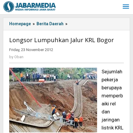
Skip
to
content
Homepage
»
Berita Daerah
»
Longsor
Lumpuhkan
Jalur
Longsor Lumpuhkan Jalur KRL Bogor
KRL
Bogor
Friday, 23 November 2012
by
Oban
by
Oban
Sejumlah
pekerja
berupaya
memperb
aiki rel
dan
jaringan
listrik KRL