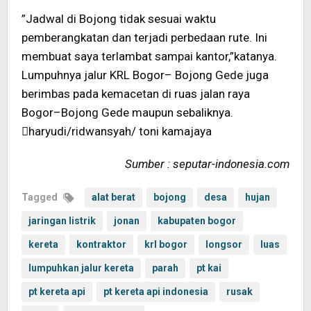
”Jadwal di Bojong tidak sesuai waktu
pemberangkatan dan terjadi perbedaan rute. Ini
membuat saya terlambat sampai kantor,”katanya.
Lumpuhnya jalur KRL Bogor– Bojong Gede juga
berimbas pada kemacetan di ruas jalan raya
Bogor–Bojong Gede maupun sebaliknya.
haryudi/ridwansyah/ toni kamajaya
Sumber : seputar-indonesia.com
Tagged
alat berat
bojong
desa
hujan
jaringan listrik
jonan
kabupaten bogor
kereta
kontraktor
krl bogor
longsor
luas
lumpuhkan jalur kereta
parah
pt kai
pt kereta api
pt kereta api indonesia
rusak