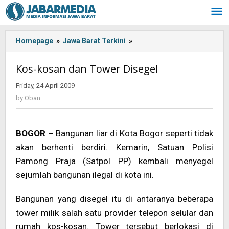
Skip
to
content
Homepage
»
Jawa Barat Terkini
»
<!-
-:IN-
-
Kos-kosan dan Tower Disegel
>Kos-
kosan
Friday, 24 April 2009
by
dan
Oban
by
Oban
Tower
Disegel<!-
-:-
BOGOR –
Bangunan liar di Kota Bogor seperti tidak
-
akan berhenti berdiri. Kemarin, Satuan Polisi
>
Pamong Praja (Satpol PP) kembali menyegel
sejumlah bangunan ilegal di kota ini.
Bangunan yang disegel itu di antaranya beberapa
tower milik salah satu provider telepon selular dan
rumah kos-kosan. Tower tersebut berlokasi di