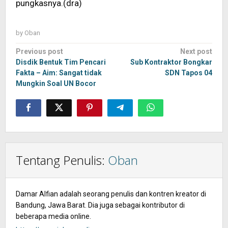
pungkasnya.(dra)
by
Oban
Post
Previous post
Next post
navigation
Disdik Bentuk Tim Pencari
Sub Kontraktor Bongkar
Fakta – Aim: Sangat tidak
SDN Tapos 04
Mungkin Soal UN Bocor
Tentang Penulis:
Oban
Damar Alfian adalah seorang penulis dan kontren kreator di
Bandung, Jawa Barat. Dia juga sebagai kontributor di
beberapa media online.