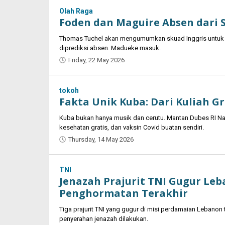
Olah Raga
Foden dan Maguire Absen dari S
Thomas Tuchel akan mengumumkan skuad Inggris untuk Pi
diprediksi absen. Madueke masuk.
Friday, 22 May 2026
by
Oban
tokoh
Fakta Unik Kuba: Dari Kuliah Gr
Kuba bukan hanya musik dan cerutu. Mantan Dubes RI Nan
kesehatan gratis, dan vaksin Covid buatan sendiri.
Thursday, 14 May 2026
by
Oban
TNI
Jenazah Prajurit TNI Gugur Leb
Penghormatan Terakhir
Tiga prajurit TNI yang gugur di misi perdamaian Lebanon 
penyerahan jenazah dilakukan.