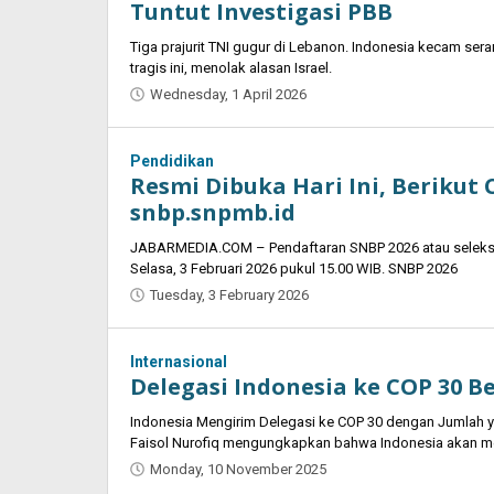
Tuntut Investigasi PBB
Tiga prajurit TNI gugur di Lebanon. Indonesia kecam sera
tragis ini, menolak alasan Israel.
Wednesday, 1 April 2026
by
Kumala
Sari
Pendidikan
Resmi Dibuka Hari Ini, Berikut 
snbp.snpmb.id
JABARMEDIA.COM – Pendaftaran SNBP 2026 atau seleksi 
Selasa, 3 Februari 2026 pukul 15.00 WIB. SNBP 2026
Tuesday, 3 February 2026
by
Mardha
Estrada
Internasional
Delegasi Indonesia ke COP 30 B
Indonesia Mengirim Delegasi ke COP 30 dengan Jumlah y
Faisol Nurofiq mengungkapkan bahwa Indonesia akan m
Monday, 10 November 2025
by
Oban