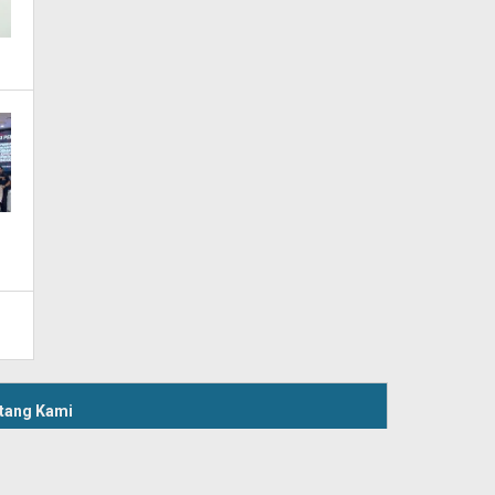
tang Kami
aksi