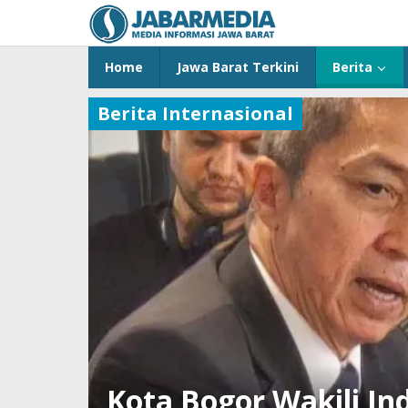
Skip
to
content
Home
Jawa Barat Terkini
Berita
Berita Internasional
Kota Bogor Wakili In