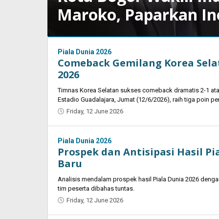
Maroko, Paparkan In
Piala Dunia 2026
Wednesday,
Comeback Gemilang Korea Selat
24
June
2026
2026
by
Timnas Korea Selatan sukses comeback dramatis 2-1 ata
Ahmad
Estadio Guadalajara, Jumat (12/6/2026), raih tiga poin pe
Zarnuji
Friday, 12 June 2026
by
Oban
Piala Dunia 2026
Prospek dan Antisipasi Hasil P
Baru
Analisis mendalam prospek hasil Piala Dunia 2026 denga
tim peserta dibahas tuntas.
Friday, 12 June 2026
by
Oban