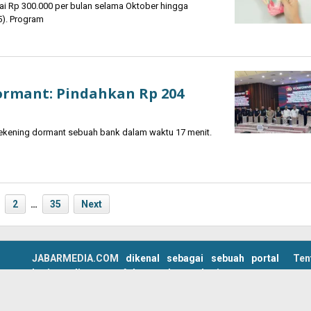
i Rp 300.000 per bulan selama Oktober hingga
5). Program
ormant: Pindahkan Rp 204
ekening dormant sebuah bank dalam waktu 17 menit.
2
…
35
Next
JABARMEDIA.COM
dikenal sebagai sebuah portal
Ten
berita online yang fokus pada pemberitaan seputar
Red
wilayah Jawa Barat.