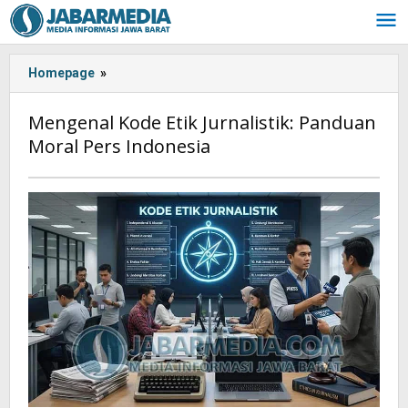
Skip
to
content
Homepage
»
Mengenal
Kode
Etik
Mengenal Kode Etik Jurnalistik: Panduan
Jurnalistik:
Moral Pers Indonesia
Panduan
Moral
Pers
Saturday,
Indonesia
17
January
2026
by
Oban