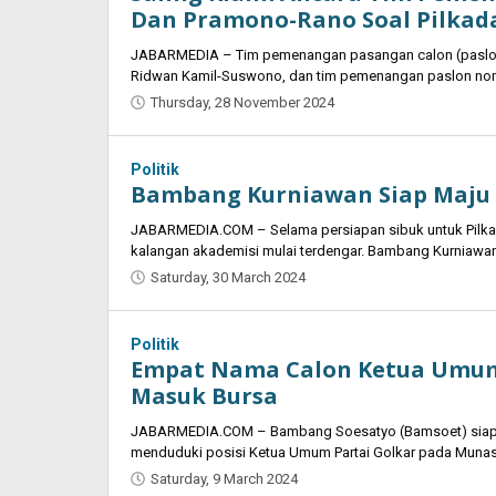
Dan Pramono-Rano Soal Pilkada
JABARMEDIA – Tim pemenangan pasangan calon (paslon) 
Ridwan Kamil-Suswono, dan tim pemenangan paslon no
Thursday, 28 November 2024
by
Oban
Politik
Bambang Kurniawan Siap Maju 
JABARMEDIA.COM – Selama persiapan sibuk untuk Pilkad
kalangan akademisi mulai terdengar. Bambang Kurniawan
Saturday, 30 March 2024
by
Oban
Politik
Empat Nama Calon Ketua Umum
Masuk Bursa
JABARMEDIA.COM – Bambang Soesatyo (Bamsoet) siap m
menduduki posisi Ketua Umum Partai Golkar pada Muna
Saturday, 9 March 2024
by