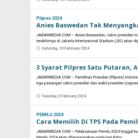
Oban
Pilpres 2024
Anies Baswedan Tak Menyangka
JABARMEDIA.COM – Anies Baswedan, calon presiden no
terakhirnya di Jakarta Internasional Stadium (JIS) akan di
Saturday, 10 February 2024
by
Oban
3 Syarat Pilpres Satu Putaran, 
JABARMEDIA.COM – Pemilihan Presiden (Pilpres) Indone
tiga pasangan calon presiden dan wakil presiden (capr
Tuesday, 6 February 2024
by
Oban
PEMILU 2024
Cara Memilih Di TPS Pada Pemilu
JABARMEDIA.COM – Pelaksanaan Pemilu 2024 tinggal kurang
Pemilu 2024 akan dilangsungkan pada hari Rabu,