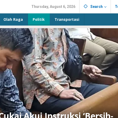
Thursday, August 6, 2026
Search
T
Olah Raga
Politik
Transportasi
ukai Akui Instruksi ‘Bersih-