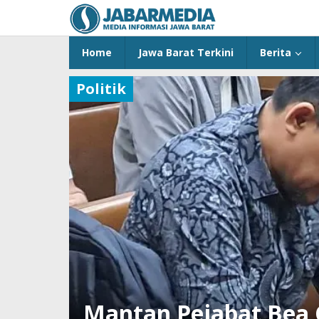
Skip
to
content
Home
Jawa Barat Terkini
Berita
Politik
Mantan Pejabat Bea C