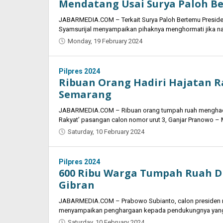
Mendatang Usai Surya Paloh B
JABARMEDIA.COM – Terkait Surya Paloh Bertemu Preside
Syamsurijal menyampaikan pihaknya menghormati jika nan
Monday, 19 February 2024
by
Oban
Pilpres 2024
Ribuan Orang Hadiri Hajatan R
Semarang
JABARMEDIA.COM – Ribuan orang tumpah ruah menghadir
Rakyat’ pasangan calon nomor urut 3, Ganjar Pranowo –
Saturday, 10 February 2024
by
Oban
Pilpres 2024
600 Ribu Warga Tumpah Ruah D
Gibran
JABARMEDIA.COM – Prabowo Subianto, calon presiden no
menyampaikan penghargaan kepada pendukungnya yang 
Saturday, 10 February 2024
by