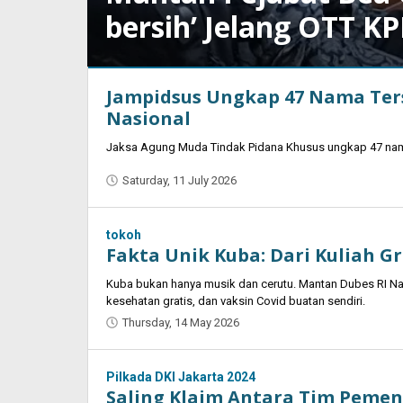
bersih’ Jelang OTT K
Jampidsus Ungkap 47 Nama Ters
Wednesday,
29
Nasional
July
2026
Jaksa Agung Muda Tindak Pidana Khusus ungkap 47 nama
by
Saturday, 11 July 2026
by
Oban
Oban
tokoh
Fakta Unik Kuba: Dari Kuliah Gr
Kuba bukan hanya musik dan cerutu. Mantan Dubes RI Nan
kesehatan gratis, dan vaksin Covid buatan sendiri.
Thursday, 14 May 2026
by
Oban
Pilkada DKI Jakarta 2024
Saling Klaim Antara Tim Peme