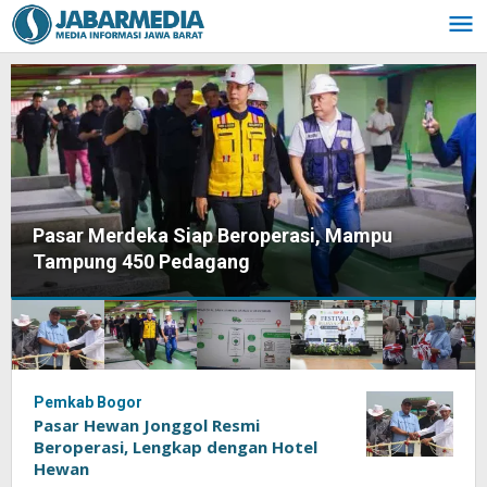
Skip
to
content
AGROMA Hadirkan Solusi Pengolahan Sampah
Digital di Cibitung Tengah
Jabar
Pemkab Bogor
Pasar Hewan Jonggol Resmi
Media
Beroperasi, Lengkap dengan Hotel
Online
Hewan