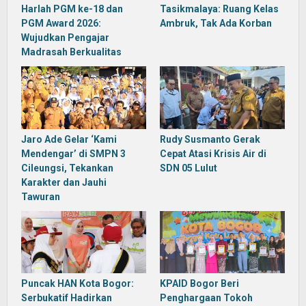
Harlah PGM ke-18 dan
Tasikmalaya: Ruang Kelas
PGM Award 2026:
Ambruk, Tak Ada Korban
Wujudkan Pengajar
Madrasah Berkualitas
Jaro Ade Gelar ‘Kami
Rudy Susmanto Gerak
Mendengar’ di SMPN 3
Cepat Atasi Krisis Air di
Cileungsi, Tekankan
SDN 05 Lulut
Karakter dan Jauhi
Tawuran
Puncak HAN Kota Bogor:
KPAID Bogor Beri
Serbukatif Hadirkan
Penghargaan Tokoh