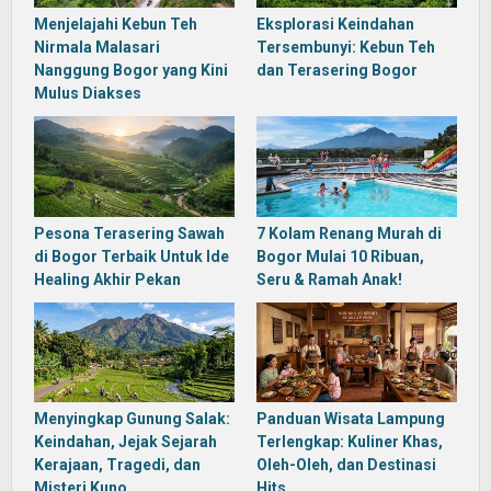
Menjelajahi Kebun Teh
Eksplorasi Keindahan
Nirmala Malasari
Tersembunyi: Kebun Teh
Nanggung Bogor yang Kini
dan Terasering Bogor
Mulus Diakses
Pesona Terasering Sawah
7 Kolam Renang Murah di
di Bogor Terbaik Untuk Ide
Bogor Mulai 10 Ribuan,
Healing Akhir Pekan
Seru & Ramah Anak!
Menyingkap Gunung Salak:
Panduan Wisata Lampung
Keindahan, Jejak Sejarah
Terlengkap: Kuliner Khas,
Kerajaan, Tragedi, dan
Oleh-Oleh, dan Destinasi
Misteri Kuno
Hits