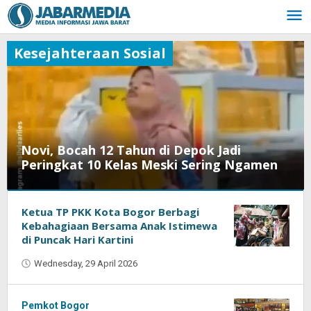
Skip
to
content
Kesejahteraan Sosial
Novi, Bocah 12 Tahun di Depok Jadi
Peringkat 10 Kelas Meski Sering Ngamen
Ketua TP PKK Kota Bogor Berbagi
Wednesday,
Kebahagiaan Bersama Anak Istimewa
24
di Puncak Hari Kartini
June
2026
Wednesday, 29 April 2026
by
by
Abu
Oban
Syauqi
Pemkot Bogor