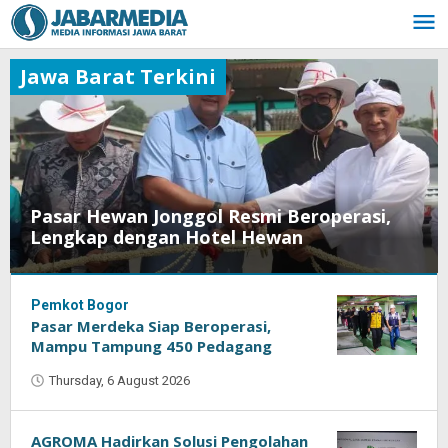
Skip
to
content
Jawa Barat Terkini
Pasar Hewan Jonggol Resmi Beroperasi,
Lengkap dengan Hotel Hewan
Pemkot Bogor
Thursday,
Pasar Merdeka Siap Beroperasi,
6
August
Mampu Tampung 450 Pedagang
2026
Thursday, 6 August 2026
by
by
Oban
Oban
AGROMA Hadirkan Solusi Pengolahan