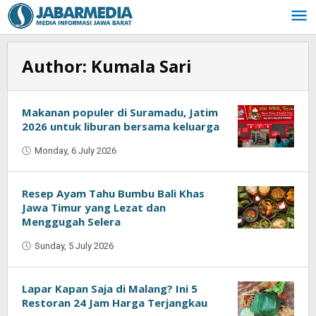
Skip
to
content
Author:
Kumala Sari
Makanan populer di Suramadu, Jatim
2026 untuk liburan bersama keluarga
Monday, 6 July 2026
by
Kumala
Sari
Resep Ayam Tahu Bumbu Bali Khas
Jawa Timur yang Lezat dan
Menggugah Selera
Sunday, 5 July 2026
by
Kumala
Sari
Lapar Kapan Saja di Malang? Ini 5
Restoran 24 Jam Harga Terjangkau