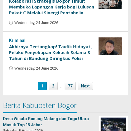
Kolaborasi Strategis Bogor Timur:
Membuka Lapangan Kerja bagi Lulusan
Paket C Melalui Sinergi Pentahelix
Wednesday, 24 June 2026
by
Kumala
Sari
Kriminal
Akhirnya Tertangkap! Taufik Hidayat,
Pelaku Penyekapan Kekasih Selama 3
Tahun di Bandung Diringkus Polisi
Wednesday, 24 June 2026
by
Kumala
Sari
1
2
…
77
Next
Berita Kabupaten Bogor
Desa Wisata Gunung Malang dan Tugu Utara
Masuk Top 15 Jabar
Saturday, 8 August 2026