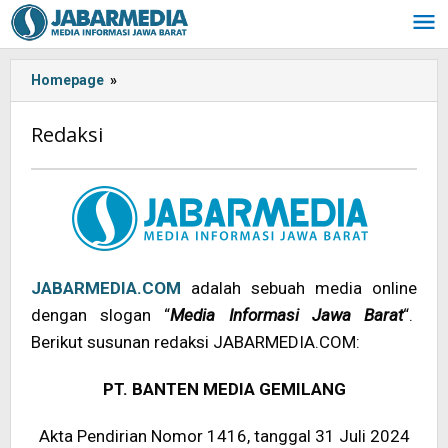
Skip
to
content
Homepage
»
Redaksi
Redaksi
Friday,
23
December
2022
by
JABARMEDIA.COM
adalah sebuah media online
Oban
dengan slogan “
Media Informasi Jawa Barat
“.
Berikut susunan redaksi JABARMEDIA.COM:
PT. BANTEN MEDIA GEMILANG
Akta Pendirian Nomor 1416, tanggal 31 Juli 2024