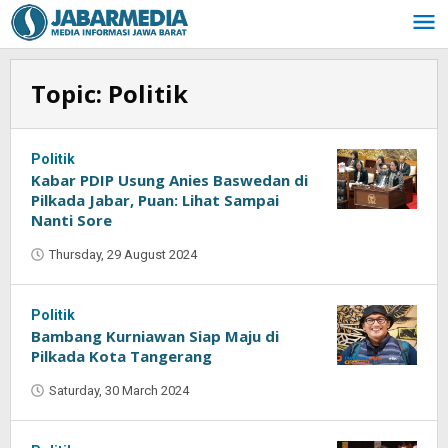
Skip
to
content
Topic:
Politik
Politik
Kabar PDIP Usung Anies Baswedan di
Pilkada Jabar, Puan: Lihat Sampai
Nanti Sore
Thursday, 29 August 2024
by
Oban
Politik
Bambang Kurniawan Siap Maju di
Pilkada Kota Tangerang
Saturday, 30 March 2024
by
Oban