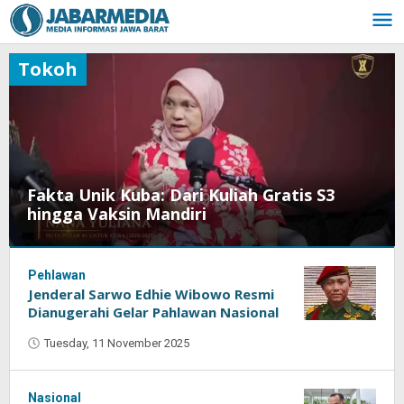
Skip
to
content
Tokoh
Fakta Unik Kuba: Dari Kuliah Gratis S3
hingga Vaksin Mandiri
Pehlawan
Thursday,
Jenderal Sarwo Edhie Wibowo Resmi
14
May
Dianugerahi Gelar Pahlawan Nasional
2026
Tuesday, 11 November 2025
by
by
Oban
Oban
Nasional