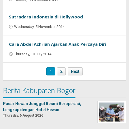
Jaenal
Indra
Saputra
Sutradara Indonesia di Hollywood
Wednesday, 5 November 2014
by
Jaenal
Indra
Saputra
Cara Abdel Achrian Ajarkan Anak Percaya Diri
Thursday, 10 July 2014
by
Jaenal
Indra
Saputra
1
2
Next
Berita Kabupaten Bogor
Pasar Hewan Jonggol Resmi Beroperasi,
Lengkap dengan Hotel Hewan
Thursday, 6 August 2026