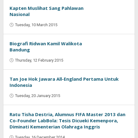
Kapten Muslihat Sang Pahlawan
Nasional
Tuesday, 10 March 2015
by
Jaenal
Indra
Saputra
Biografi Ridwan Kamil Walikota
Bandung
Thursday, 12 February 2015
by
Oban
Tan Joe Hok Jawara All-England Pertama Untuk
Indonesia
Tuesday, 20 January 2015
by
Jaenal
Indra
Saputra
Ratu Tisha Destria, Alumnus FIFA Master 2013 dan
Co-Founder LabBola: Tesis Dicueki Kemenpora,
Diminati Kementerian Olahraga Inggris
Tuesday, 16 December 2014
by