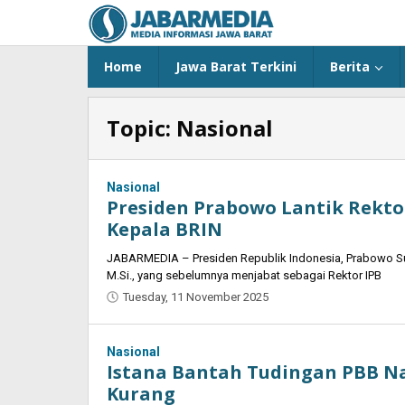
Skip
to
content
Home
Jawa Barat Terkini
Berita
Topic:
Nasional
Nasional
Presiden Prabowo Lantik Rektor
Kepala BRIN
JABARMEDIA – Presiden Republik Indonesia, Prabowo Subian
M.Si., yang sebelumnya menjabat sebagai Rektor IPB
Tuesday, 11 November 2025
by
Oban
Nasional
Istana Bantah Tudingan PBB N
Kurang