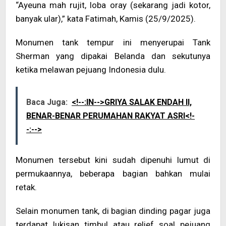
“Ayeuna mah rujit, loba oray (sekarang jadi kotor,
banyak ular),” kata Fatimah, Kamis (25/9/2025).
Monumen tank tempur ini menyerupai Tank
Sherman yang dipakai Belanda dan sekutunya
ketika melawan pejuang Indonesia dulu.
Baca Juga:
<!--:IN-->GRIYA SALAK ENDAH II,
BENAR-BENAR PERUMAHAN RAKYAT ASRI<!-
-:-->
Monumen tersebut kini sudah dipenuhi lumut di
permukaannya, beberapa bagian bahkan mulai
retak.
Selain monumen tank, di bagian dinding pagar juga
terdapat lukisan timbul atau relief soal pejuang