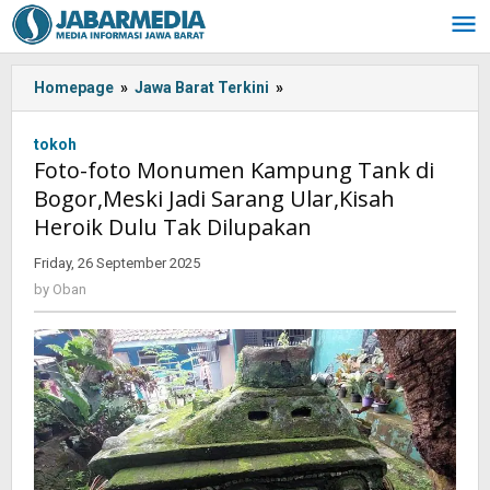
Skip
to
content
Homepage
»
Jawa Barat Terkini
»
Foto-
foto
Monumen
tokoh
Kampung
Foto-foto Monumen Kampung Tank di
Tank
Bogor,Meski Jadi Sarang Ular,Kisah
di
Heroik Dulu Tak Dilupakan
Bogor,Meski
Jadi
Friday, 26 September 2025
by
Sarang
Oban
by
Oban
Ular,Kisah
Heroik
Dulu
Tak
Dilupakan