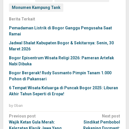
Monumen Kampung Tank
Berita Terkait
Pemadaman Listrik di Bogor Ganggu Pengusaha Saat
Ramai
Jadwal Shalat Kabupaten Bogor & Sekitarnya: Senin, 30
Maret 2026
Bogor Episentrum Wisata Religi 2026: Pameran Artefak
Nabi Dibuka
Bogor Bergerak! Rudy Susmanto Pimpin Tanam 1.000
Pohon di Pakansari
6 Tempat Wisata Keluarga di Puncak Bogor 2025: Liburan
Akhir Tahun Seperti di Eropa!
by
Oban
Post
Previous post
Next post
navigation
Wajik Ketan Gula Merah:
Sindikat Pembobol
Kelezatan Klasik Jawa Yang
Rekening Dormant: