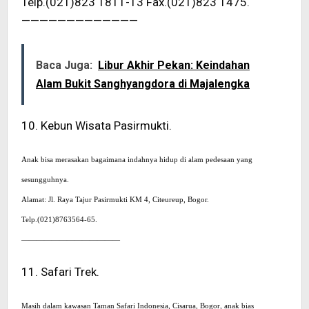
Telp.(021)823 1811-13 Fax.(021)823 1475.
—————————————
Baca Juga:
Libur Akhir Pekan: Keindahan
Alam Bukit Sanghyangdora di Majalengka
10. Kebun Wisata Pasirmukti.
Anak bisa merasakan bagaimana indahnya hidup di alam pedesaan yang
sesungguhnya.
Alamat: Jl. Raya Tajur Pasirmukti KM 4, Citeureup, Bogor.
Telp.(021)8763564-65.
—————————————
11. Safari Trek.
Masih dalam kawasan Taman Safari Indonesia, Cisarua, Bogor, anak bias