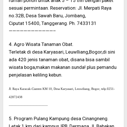
rumah pohon untuk anak 5 – 15 thn dengan paket
sesuai permintaan. Reservation: Jl. Merpati Raya
no.32B, Desa Sawah Baru, Jombang,
Ciputat 15400, Tanggerang. Ph. 7433131
————————————–
4. Agro Wisata Tanaman Obat.
Terletak di desa Karyasari, Leuwlliang,Bogor,di sini
ada 420 jenis tanaman obat, disana bisa sambil
wisata boga,makan makanan sunda!
plus pemandu
penjelasan keliling kebun.
Jl. Raya Karacak-Cianten KM 10, Desa Karyasari, Leuwiliang, Bogor, telp.0251-
42872438
————————————–
5. Program Pulang Kampung desa Cinangneng.
Letak 1 km dari kampus IPB, Dermaga Jl. Babakan