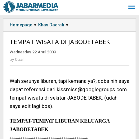
Skip
to
content
Homepage
»
Khas Daerah
»
<!-
-:IN-
-
TEMPAT WISATA DI JABODETABEK
>TEMPAT
WISATA
Wednesday, 22 April 2009
by
DI
Oban
by
Oban
JABODETABEK<!-
-:-
-
Wah serunya liburan, tapi kemana ya?, coba nih saya
>
dapat referensi dari kissmiss@googlegroups.com
tempat wisata di sekitar JABODETABEK. (udah
saya edit lagi bos).
TEMPAT-TEMPAT LIBURAN KELUARGA
JABODETABEK
******************************************