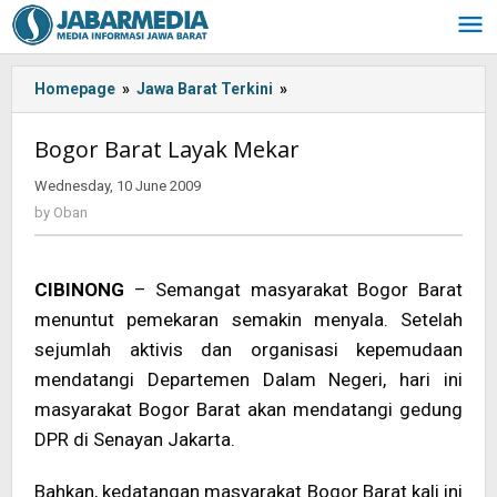
Skip
to
content
Homepage
»
Jawa Barat Terkini
»
<!-
-:IN-
-
Bogor Barat Layak Mekar
>Bogor
Barat
Wednesday, 10 June 2009
by
Layak
Oban
by
Oban
Mekar<!-
-:-
-
CIBINONG
– Semangat masyarakat Bogor Barat
>
menuntut pemekaran semakin menyala. Setelah
sejumlah aktivis dan organisasi kepemudaan
mendatangi Departemen Dalam Negeri, hari ini
masyarakat Bogor Barat akan mendatangi gedung
DPR di Senayan Jakarta.
Bahkan, kedatangan masyarakat Bogor Barat kali ini