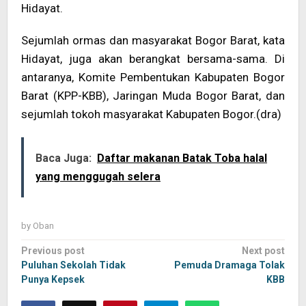
Hidayat.
Sejumlah ormas dan masyarakat Bogor Barat, kata
Hidayat, juga akan berangkat bersama-sama. Di
antaranya, Komite Pembentukan Kabupaten Bogor
Barat (KPP-KBB), Jaringan Muda Bogor Barat, dan
sejumlah tokoh masyarakat Kabupaten Bogor.(dra)
Baca Juga:
Daftar makanan Batak Toba halal
yang menggugah selera
by
Oban
Post
Previous post
Next post
navigation
Puluhan Sekolah Tidak
Pemuda Dramaga Tolak
Punya Kepsek
KBB