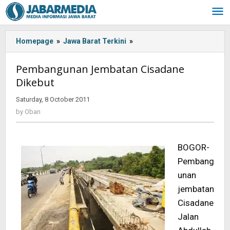
Skip
to
content
Homepage
»
Jawa Barat Terkini
»
<!-
-:IN-
-
Pembangunan Jembatan Cisadane
>Pembangunan
Dikebut
Jembatan
Cisadane
Saturday, 8 October 2011
by
Dikebut<!-
Oban
by
Oban
-:-
-
>
BOGOR-
Pembang
unan
jembatan
Cisadane
Jalan