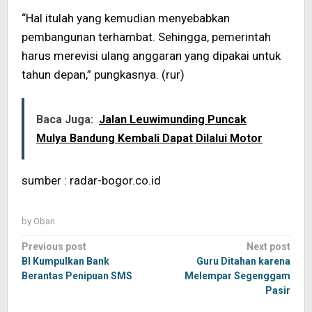
“Hal itulah yang kemudian menyebabkan
pembangunan terhambat. Sehingga, pemerintah
harus merevisi ulang anggaran yang dipakai untuk
tahun depan,” pungkasnya. (rur)
Baca Juga:
Jalan Leuwimunding Puncak
Mulya Bandung Kembali Dapat Dilalui Motor
sumber : radar-bogor.co.id
by
Oban
Post
Previous post
Next post
navigation
BI Kumpulkan Bank
Guru Ditahan karena
Berantas Penipuan SMS
Melempar Segenggam
Pasir