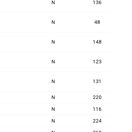
N
136
N
48
N
148
N
123
N
131
N
220
N
116
N
224