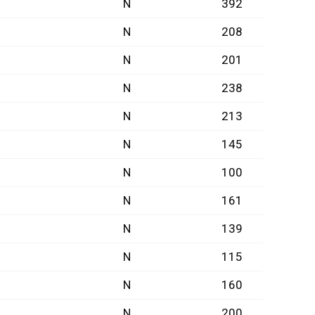
N
392
N
208
N
201
N
238
N
213
N
145
N
100
N
161
N
139
N
115
N
160
N
200