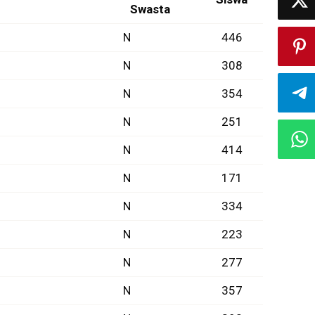
Swasta
N
446
N
308
N
354
N
251
N
414
N
171
N
334
N
223
N
277
N
357