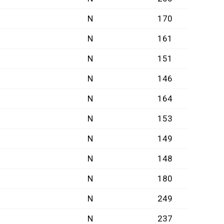
N
170
N
161
N
151
N
146
N
164
N
153
N
149
N
148
N
180
N
249
N
237