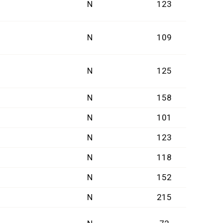
N
123
N
109
N
125
N
158
N
101
N
123
N
118
N
152
N
215