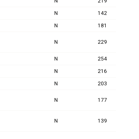
N
219
N
142
N
181
N
229
N
254
N
216
N
203
N
177
N
139