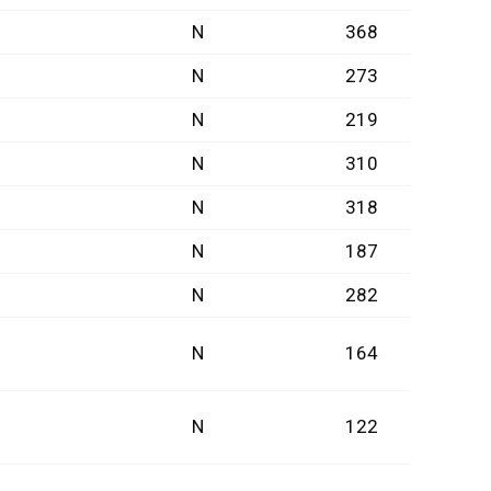
N
368
N
273
N
219
N
310
N
318
N
187
N
282
N
164
N
122