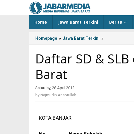
Skip
to
content
Home
Jawa Barat Terkini
Berita
Homepage
»
Jawa Barat Terkini
»
<!-
-:IN-
-
Daftar SD & SLB 
>Daftar
SD
Barat
&
SLB
di
Saturday, 28 April 2012
by
Kota
Najmudin
Banjar
by
Najmudin Ansorullah
Ansorullah
Jawa
Barat<!-
-:-
KOTA BANJAR
-
>
No
Nama Sekolah