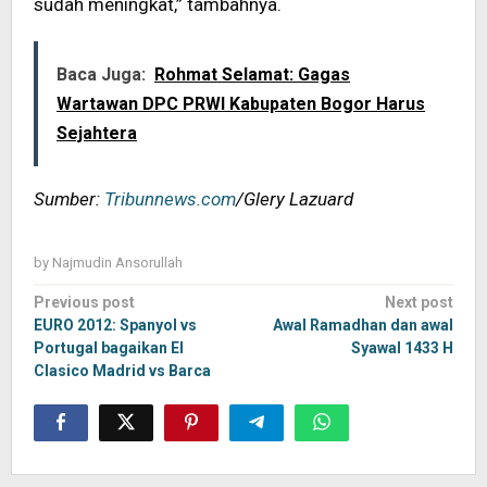
sudah meningkat,” tambahnya.
Baca Juga:
Rohmat Selamat: Gagas
Wartawan DPC PRWI Kabupaten Bogor Harus
Sejahtera
Sumber:
Tribunnews.com
/Glery Lazuard
by
Najmudin Ansorullah
Post
Previous post
Next post
navigation
EURO 2012: Spanyol vs
Awal Ramadhan dan awal
Portugal bagaikan El
Syawal 1433 H
Clasico Madrid vs Barca