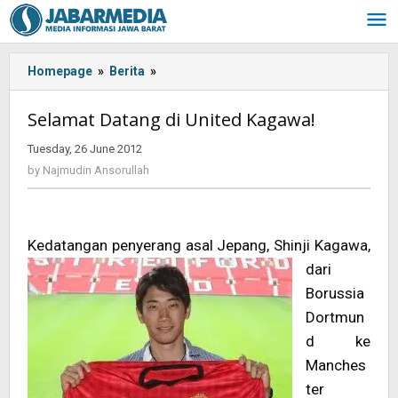
Skip
to
content
Homepage
»
Berita
»
<!-
-:IN-
-
Selamat Datang di United Kagawa!
>Selamat
Datang
Tuesday, 26 June 2012
by
di
Najmudin
by
Najmudin Ansorullah
Ansorullah
United
Kagawa!
<!-
-:-
Kedatangan penyera
ng asal Jepang, Shinji Kagawa,
-
dari
>
Borussia
Dortmun
d ke
Manches
ter