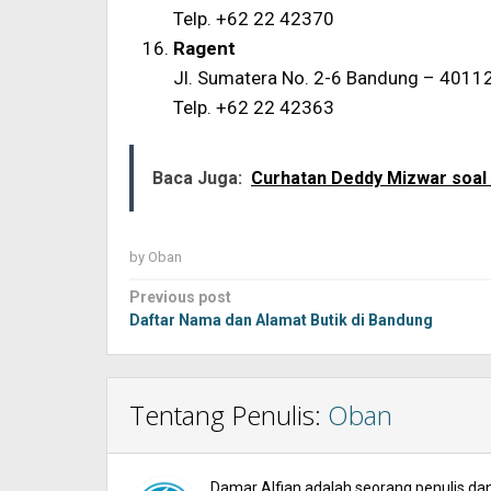
Telp. +62 22 42370
Ragent
Jl. Sumatera No. 2-6 Bandung – 4011
Telp. +62 22 42363
Baca Juga:
Curhatan Deddy Mizwar soal A
by
Oban
Post
Previous post
navigation
Daftar Nama dan Alamat Butik di Bandung
Tentang Penulis:
Oban
Damar Alfian adalah seorang penulis dan 