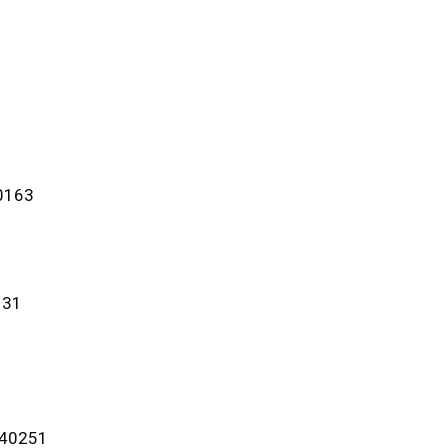
40163
131
– 40251