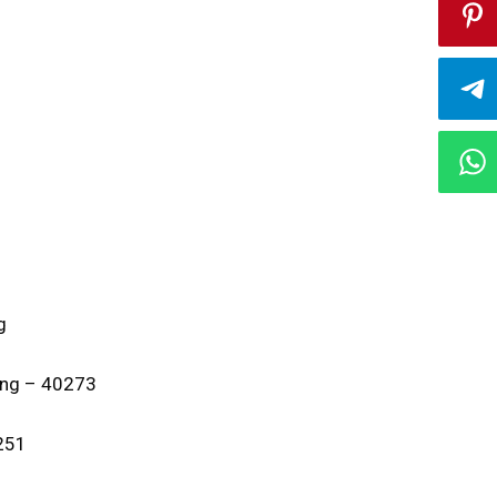
g
ung – 40273
251