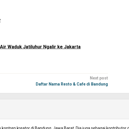
2
ir Waduk Jatiluhur Ngalir ke Jakarta
Next post
Daftar Nama Resto & Cafe di Bandung
kontren kreator di Bandung, Jawa Barat. Dia juga sebagai kontributor d