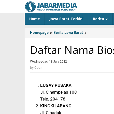
Skip
to
content
Home
Jawa Barat Terkini
Berita
Homepage
»
Berita Jawa Barat
»
<!-
-:IN-
-
Daftar Nama Bio
>Daftar
Nama
Bioskop
Wednesday, 18 July 2012
by
di
Oban
by
Oban
Bandung<!-
-:-
-
LUGAY PUSAKA
>
Jl. Cihampelas 108
Telp. 204178
KINGKILABANG
Jl. Cibadak