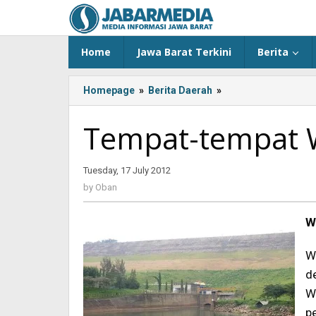
Skip
to
content
Home
Jawa Barat Terkini
Berita
Homepage
»
Berita Daerah
»
Tempat-
tempat
Wisata
Tempat-tempat W
di
Purwakarta
Tuesday, 17 July 2012
by
Oban
by
Oban
W
W
d
W
pe