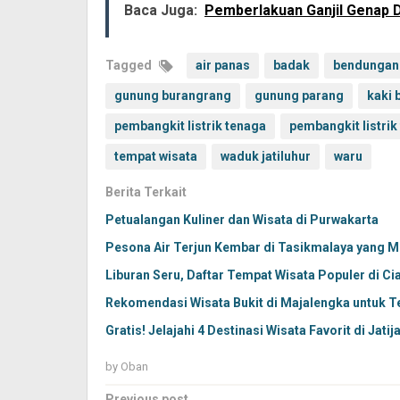
Baca Juga:
Pemberlakuan Ganjil Genap 
Tagged
air panas
badak
bendungan
gunung burangrang
gunung parang
kaki 
pembangkit listrik tenaga
pembangkit listrik
tempat wisata
waduk jatiluhur
waru
Berita Terkait
Petualangan Kuliner dan Wisata di Purwakarta
Pesona Air Terjun Kembar di Tasikmalaya yang 
Liburan Seru, Daftar Tempat Wisata Populer di Ci
Rekomendasi Wisata Bukit di Majalengka untuk T
Gratis! Jelajahi 4 Destinasi Wisata Favorit di Jati
by
Oban
Previous post