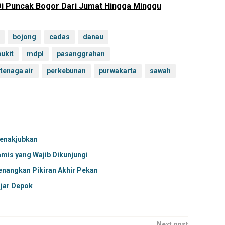
Di Puncak Bogor Dari Jumat Hingga Minggu
bojong
cadas
danau
bukit
mdpl
pasanggrahan
 tenaga air
perkebunan
purwakarta
sawah
Menakjubkan
amis yang Wajib Dikunjungi
enangkan Pikiran Akhir Pekan
jajar Depok
Next post