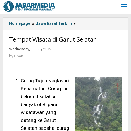
Skip
to
content
Homepage
»
Jawa Barat Terkini
»
<!-
-:IN-
-
Tempat Wisata di Garut Selatan
>Tempat
Wisata
Wednesday, 11 July 2012
by
di
Oban
by
Oban
Garut
Selatan<!-
-:-
-
Curug
Tujuh Neglasari
>
Kecamatan. Curug ini
belum diketahui
banyak oleh para
wisatawan yang
datang ke Garut
Selatan padahal curug