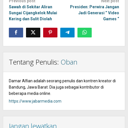
Post
Previous post
Next post
navigation
Sawah di Sekitar Aliran
Presiden: Perwira Jangan
Sungai Cijangkelok Mulai
Jadi Generasi ” Video
Kering dan Sulit Diolah
Games “
Tentang Penulis:
Oban
Damar Alfian adalah seorang penulis dan kontren kreator di
Bandung, Jawa Barat. Dia juga sebagai kontributor di
beberapa media online.
https://www.jabarmedia.com
Jangan lewatkan