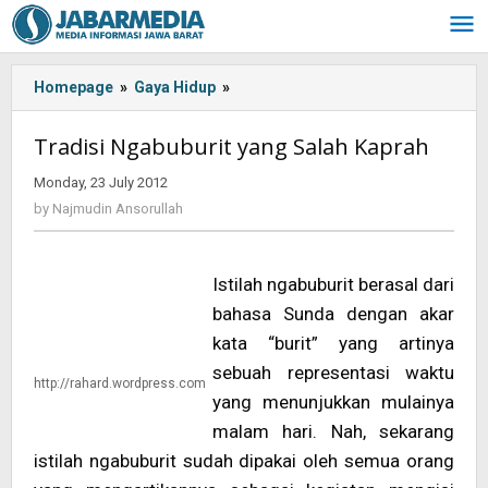
Skip
to
content
Homepage
»
Gaya Hidup
»
<!-
-:IN-
-
Tradisi Ngabuburit yang Salah Kaprah
>Tradisi
Ngabuburit
Monday, 23 July 2012
by
yang
Najmudin
by
Najmudin Ansorullah
Ansorullah
Salah
Kaprah<!-
-:-
Istilah ngabuburit berasal dari
-
bahasa Sunda dengan akar
>
kata “burit” yang artinya
sebuah representasi waktu
http://rahard.wordpress.com
yang menunjukkan mulainya
malam hari. Nah, sekarang
istilah ngabuburit sudah dipakai oleh semua orang