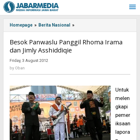
Skip
to
content
Homepage
»
Berita Nasional
»
<!-
-:IN-
-
Besok Panwaslu Panggil Rhoma Irama
>Besok
dan Jimly Asshiddiqie
Panwaslu
Panggil
Friday, 3 August 2012
by
Rhoma
Oban
by
Oban
Irama
dan
Jimly
Untuk
Asshiddiqie<!-
-:-
melen
-
gkapi
>
pemer
iksaan
lapora