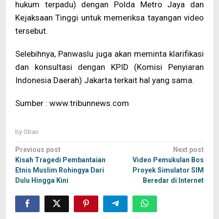
hukum terpadu) dengan Polda Metro Jaya dan
Kejaksaan Tinggi untuk memeriksa tayangan video
tersebut.
Selebihnya, Panwaslu juga akan meminta klarifikasi
dan konsultasi dengan KPID (Komisi Penyiaran
Indonesia Daerah) Jakarta terkait hal yang sama.
Sumber : www.tribunnews.com
by
Oban
Post
Previous post
Next post
navigation
Kisah Tragedi Pembantaian
Video Pemukulan Bos
Etnis Muslim Rohingya Dari
Proyek Simulator SIM
Dulu Hingga Kini
Beredar di Internet