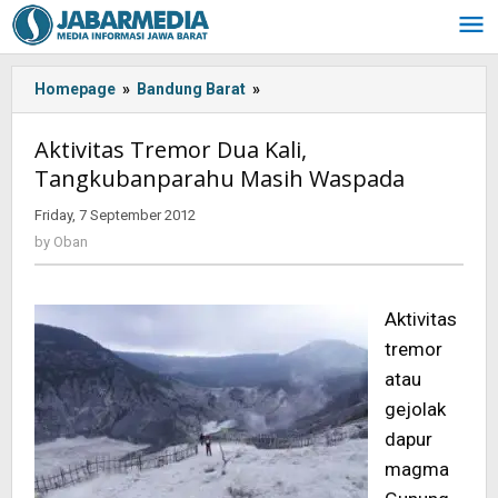
Skip
to
content
Homepage
»
Bandung Barat
»
<!-
-:IN-
-
Aktivitas Tremor Dua Kali,
>Aktivitas
Tangkubanparahu Masih Waspada
Tremor
Dua
Friday, 7 September 2012
by
Kali,
Oban
by
Oban
Tangkubanparahu
Masih
Waspada
Aktivitas
<!-
-:-
tremor
-
atau
>
gejolak
dapur
magma