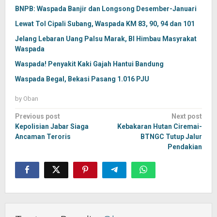
BNPB: Waspada Banjir dan Longsong Desember-Januari
Lewat Tol Cipali Subang, Waspada KM 83, 90, 94 dan 101
Jelang Lebaran Uang Palsu Marak, BI Himbau Masyrakat
Waspada
Waspada! Penyakit Kaki Gajah Hantui Bandung
Waspada Begal, Bekasi Pasang 1.016 PJU
by
Oban
Post
Previous post
Next post
navigation
Kepolisian Jabar Siaga
Kebakaran Hutan Ciremai-
Ancaman Teroris
BTNGC Tutup Jalur
Pendakian