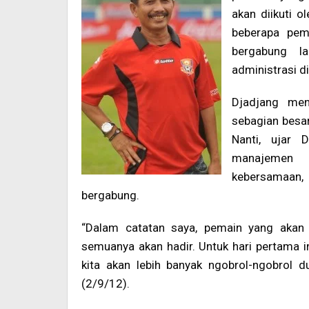
akan diikuti o
beberapa pem
bergabung l
administrasi d
Djadjang men
sebagian besar
Nanti, ujar 
manajemen i
kebersamaan,
bergabung.
“Dalam catatan saya, pemain yang akan h
semuanya akan hadir. Untuk hari pertama ini,
kita akan lebih banyak ngobrol-ngobrol d
(2/9/12).