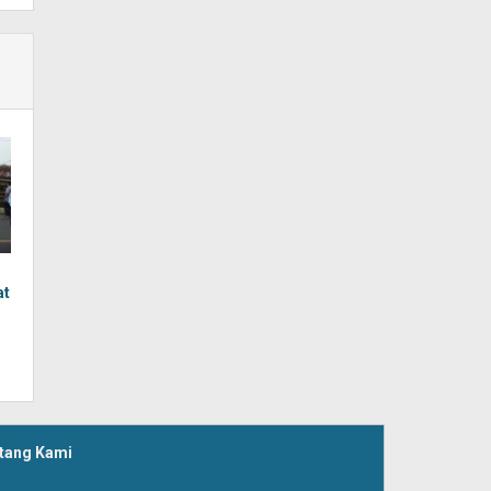
at
tang Kami