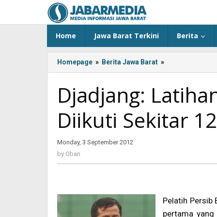
Skip
to
content
Home
Jawa Barat Terkini
Berita
Homepage
»
Berita Jawa Barat
»
<!-
-:IN-
-
Djadjang: Latiha
>Djadjang:
Latihan
Diikuti Sekitar 1
Hari
Pertama
akan
Monday, 3 September 2012
by
Diikuti
Oban
Sekitar
by
Oban
12
Pemain
Saja<!-
-:-
Pelatih Persib
-
pertama yang 
>