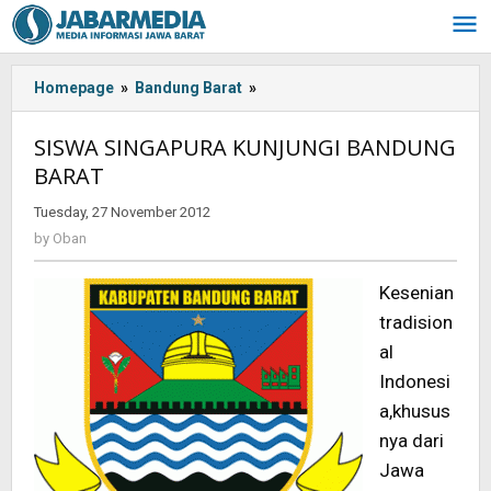
Skip
to
content
Homepage
»
Bandung Barat
»
SISWA
SINGAPURA
KUNJUNGI
SISWA SINGAPURA KUNJUNGI BANDUNG
BANDUNG
BARAT
BARAT
Tuesday, 27 November 2012
by
Oban
by
Oban
Kesenian
tradision
al
Indonesi
a,khusus
nya dari
Jawa