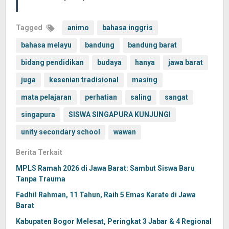
Tagged
animo
bahasa inggris
bahasa melayu
bandung
bandung barat
bidang pendidikan
budaya
hanya
jawa barat
juga
kesenian tradisional
masing
mata pelajaran
perhatian
saling
sangat
singapura
SISWA SINGAPURA KUNJUNGI
unity secondary school
wawan
Berita Terkait
MPLS Ramah 2026 di Jawa Barat: Sambut Siswa Baru
Tanpa Trauma
Fadhil Rahman, 11 Tahun, Raih 5 Emas Karate di Jawa
Barat
Kabupaten Bogor Melesat, Peringkat 3 Jabar & 4 Regional