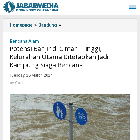
Skip
to
content
Homepage
»
Bandung
»
Potensi
Banjir
di
Bencana Alam
Cimahi
Potensi Banjir di Cimahi Tinggi,
Tinggi,
Kelurahan Utama Ditetapkan Jadi
Kelurahan
Kampung Siaga Bencana
Utama
Ditetapkan
Tuesday, 26 March 2024
by
Jadi
Oban
by
Oban
Kampung
Siaga
Bencana