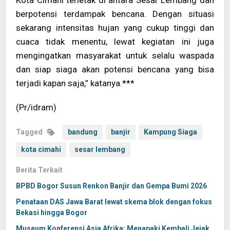
Kota Cimahi terletak di antara Sesar Lembang dan
berpotensi terdampak bencana. Dengan situasi
sekarang intensitas hujan yang cukup tinggi dan
cuaca tidak menentu, lewat kegiatan ini juga
mengingatkan masyarakat untuk selalu waspada
dan siap siaga akan potensi bencana yang bisa
terjadi kapan saja,” katanya.***
(Pr/idram)
Tagged
bandung
banjir
Kampung Siaga
kota cimahi
sesar lembang
Berita Terkait
BPBD Bogor Susun Renkon Banjir dan Gempa Bumi 2026
Penataan DAS Jawa Barat lewat skema blok dengan fokus
Bekasi hingga Bogor
Museum Konferensi Asia Afrika: Menapaki Kembali Jejak