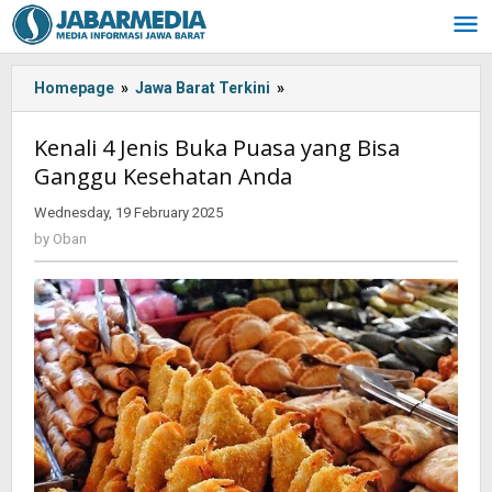
Skip
to
content
Homepage
»
Jawa Barat Terkini
»
Kenali
4
Jenis
Kenali 4 Jenis Buka Puasa yang Bisa
Buka
Ganggu Kesehatan Anda
Puasa
yang
Wednesday, 19 February 2025
by
Bisa
Oban
by
Oban
Ganggu
Kesehatan
Anda