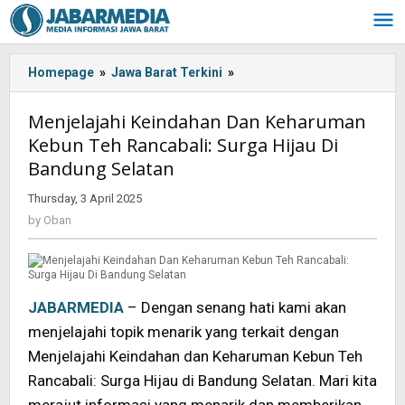
Skip
to
content
Homepage
»
Jawa Barat Terkini
»
Menjelajahi
Keindahan
Dan
Menjelajahi Keindahan Dan Keharuman
Keharuman
Kebun Teh Rancabali: Surga Hijau Di
Kebun
Bandung Selatan
Teh
Rancabali:
Thursday, 3 April 2025
by
Surga
Oban
by
Oban
Hijau
Di
Bandung
Selatan
JABARMEDIA
– Dengan senang hati kami akan
menjelajahi topik menarik yang terkait dengan
Menjelajahi Keindahan dan Keharuman Kebun Teh
Rancabali: Surga Hijau di Bandung Selatan. Mari kita