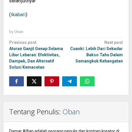
selanjutnya!
(
Ikabari
)
by
Oban
Post
Previous post
Next post
navigation
Aturan Ganjil Genap Selama
Cuanki: Lebih Dari Sekadar
Libur Lebaran: Efektivitas,
Bakso Tahu Dalam
Dampak, Dan Alternatif
Semangkuk Kehangatan
Solusi Kemacetan
Tentang Penulis:
Oban
Damar Alfian adalah seorang penulis dan kontren kreator di