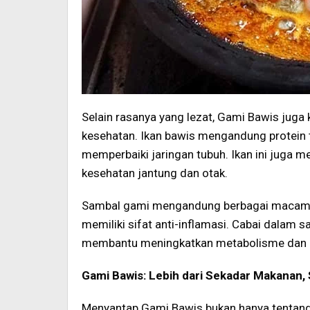
Selain rasanya yang lezat, Gami Bawis juga
kesehatan. Ikan bawis mengandung protein
memperbaiki jaringan tubuh. Ikan ini juga
kesehatan jantung dan otak.
Sambal gami mengandung berbagai macam 
memiliki sifat anti-inflamasi. Cabai dala
membantu meningkatkan metabolisme dan m
Gami Bawis: Lebih dari Sekadar Makanan
Menyantap Gami Bawis bukan hanya tentang 