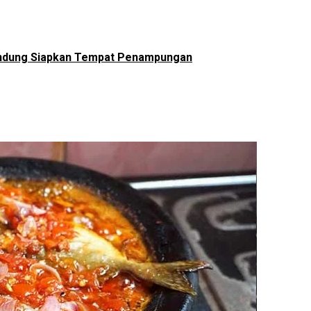
ndung Siapkan Tempat Penampungan