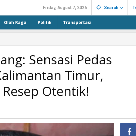
Friday, August 7, 2026
Search
T
Olah Raga
Politik
Transportasi
ang: Sensasi Pedas
alimantan Timur,
Resep Otentik!