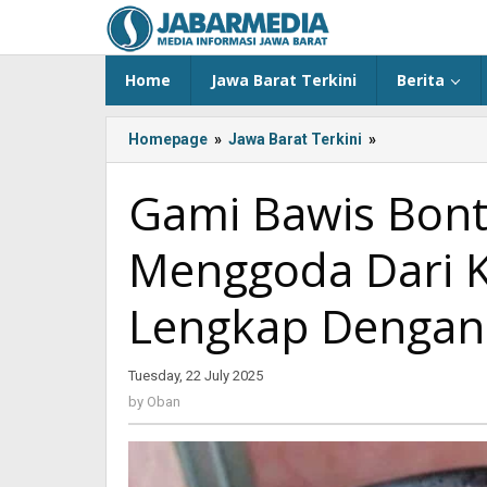
Skip
to
content
Home
Jawa Barat Terkini
Berita
Homepage
»
Jawa Barat Terkini
»
Gami
Bawis
Bontang:
Gami Bawis Bont
Sensasi
Pedas
Menggoda Dari K
Menggoda
Dari
Kalimantan
Lengkap Dengan 
Timur,
Lengkap
Dengan
Tuesday, 22 July 2025
by
Resep
Oban
by
Oban
Otentik!