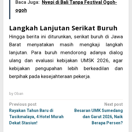
Baca Juga:
Nyepi di Bali Tanpa Festival Ogoh-
ogoh
Langkah Lanjutan Serikat Buruh
Hingga berita ini diturunkan, serikat buruh di Jawa
Barat menyatakan masih mengkaji langkah
lanjutan. Para buruh mendorong adanya dialog
ulang dan evaluasi kebijakan UMSK 2026, agar
kebijakan pengupahan lebih berkeadilan dan
berpihak pada kesejahteraan pekerja.
by
Oban
Post
Previous post
Next post
navigation
Rayakan Tahun Baru di
Besaran UMK Sumedang
Tasikmalaya, 4 Hotel Murah
dan Garut 2026, Naik
Dekat Stasiun!
Berapa Persen?