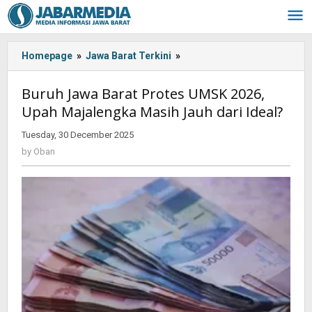
Skip
to
content
Homepage
»
Jawa Barat Terkini
»
Buruh
Jawa
Barat
Buruh Jawa Barat Protes UMSK 2026,
Protes
Upah Majalengka Masih Jauh dari Ideal?
UMSK
2026,
Tuesday, 30 December 2025
by
Upah
Oban
by
Oban
Majalengka
Masih
Jauh
dari
Ideal?