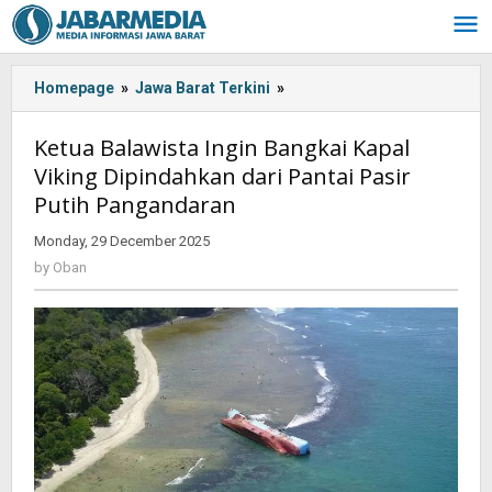
Skip
to
content
Homepage
»
Jawa Barat Terkini
»
Ketua
Balawista
Ingin
Ketua Balawista Ingin Bangkai Kapal
Bangkai
Viking Dipindahkan dari Pantai Pasir
Kapal
Putih Pangandaran
Viking
Dipindahkan
Monday, 29 December 2025
by
dari
Oban
by
Oban
Pantai
Pasir
Putih
Pangandaran