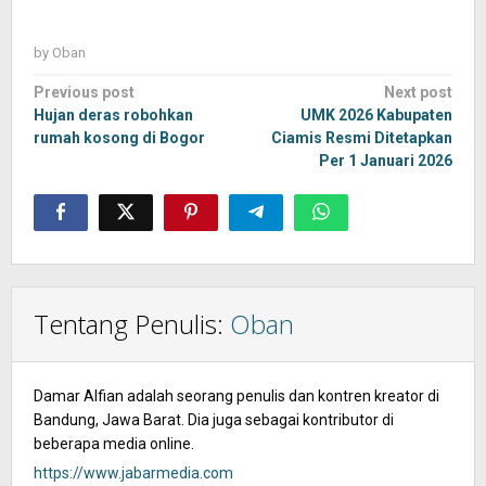
by
Oban
Post
Previous post
Next post
navigation
Hujan deras robohkan
UMK 2026 Kabupaten
rumah kosong di Bogor
Ciamis Resmi Ditetapkan
Per 1 Januari 2026
Tentang Penulis:
Oban
Damar Alfian adalah seorang penulis dan kontren kreator di
Bandung, Jawa Barat. Dia juga sebagai kontributor di
beberapa media online.
https://www.jabarmedia.com